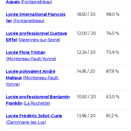
Aspais
(
Fontainebleau
)
Lycée international François
18,50 / 20
98,0 %
1er
(
Fontainebleau
)
Lycée professionnel Gustave
12,00 / 20
74,0 %
Eiffel
(
Varennes-sur-Seine
)
Lycée Flora Tristan
12,24 / 20
73,9 %
(
Montereau-Fault-Yonne
)
Lycée polyvalent André
14,95 / 20
87,9 %
Malraux
(
Montereau-Fault-
Yonne
)
Lycée professionnel Benjamin
10,50 / 20
63,0 %
Franklin
(
La Rochette
)
Lycée Frédéric Joliot-Curie
13,96 / 20
81,2 %
(
Dammarie-les-Lys
)