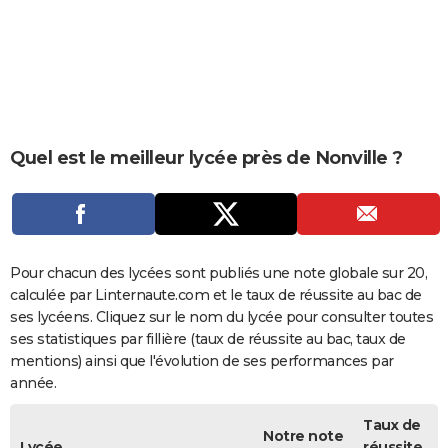
City break
Voyage de noces
Climat
Destinations
Voyage nature
Forum
+
PHOTO
GUIDES D'ACHAT
BONS PLANS
CARTE DE VOEUX
Quel est le meilleur lycée près de Nonville ?
Carte Bonne année
Carte Pâques
Carte de Noël
Carte Saint-Valentin
Carte d'anniversaire
DICTIONNAIRE
Biographies
Expressions
Dictionnaire
Citations
Proverbes
PROGRAMME TV
COPAINS D'AVANT
Pour chacun des lycées sont publiés une note globale sur 20,
calculée par Linternaute.com et le taux de réussite au bac de
Se connecter
Collèges
Universités
Service militaire
S'inscrire
Lycées
Primaires
Entreprises
Avis de recherche
AVIS DE DÉCÈS
ses lycéens. Cliquez sur le nom du lycée pour consulter toutes
ses statistiques par fillière (taux de réussite au bac, taux de
FORUM
mentions) ainsi que l'évolution de ses performances par
année.
Lifestyle
Sport
Television
Cinema
Bricolage
Culture
Auto
Voyage
Taux de
Notre note
Lycée
réussite