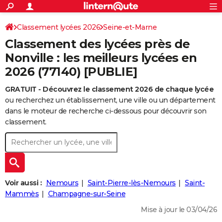
ACTUALITÉS
Connexion
S'inscrire
Classement lycées 2026
Seine-et-Marne
Rechercher
Société
Education
Villes
Politique
Faits Divers
Monde
+
SPORT
Classement des lycées près de
Football
Cyclisme
Forum
Coupe du monde 2026
Tennis
Rugby
CULTURE
Nonville : les meilleurs lycées en
2026 (77140) [PUBLIE]
TNT
Cinéma
Musique
Programme TV
Streaming
Sorties cinéma
+
FINANCE
GRATUIT - Découvrez le classement 2026 de chaque lycée
Impôts
Immobilier
Banque
Crédit
Retraite
Epargne
Risques naturels par ville
Assurance
AUTO
ou recherchez un établissement, une ville ou un département
Réserver un essai
Berlines
Forum auto
Essais
Citadines
SUV
+
dans le moteur de recherche ci-dessous pour découvrir son
HIGH-TECH
classement.
Meilleur smartphone
Ordinateurs
Guide high-tech
Mobiles
Internet
Jeux vidéo
+
BRICOLAGE
Aménagement intérieur
Cuisine
Jardinage
+
Forum
Extérieur
Salle de bains
Rangement
WEEK-END
Escapades
Expositions
Week-end nature
Guides de France
Patrimoine
Musées
+
LIFESTYLE
Voir aussi :
Nemours
Saint-Pierre-lès-Nemours
Saint-
Bien-être
Mode
+
Art de vivre
Loisirs
Modes de vie
Mammès
Champagne-sur-Seine
SANTE
Mise à jour le 03/04/26
Guide de la santé
Médicaments
+
Alimentation
Maladies
Sommeil
VOYAGE