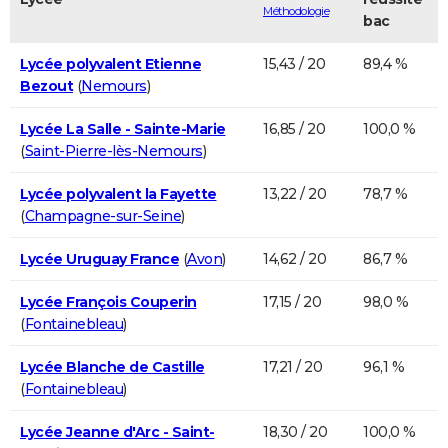
Méthodologie
bac
Lycée polyvalent Etienne
15,43 / 20
89,4 %
Bezout
(
Nemours
)
Lycée La Salle - Sainte-Marie
16,85 / 20
100,0 %
(
Saint-Pierre-lès-Nemours
)
Lycée polyvalent la Fayette
13,22 / 20
78,7 %
(
Champagne-sur-Seine
)
Lycée Uruguay France
(
Avon
)
14,62 / 20
86,7 %
Lycée François Couperin
17,15 / 20
98,0 %
(
Fontainebleau
)
Lycée Blanche de Castille
17,21 / 20
96,1 %
(
Fontainebleau
)
Lycée Jeanne d'Arc - Saint-
18,30 / 20
100,0 %