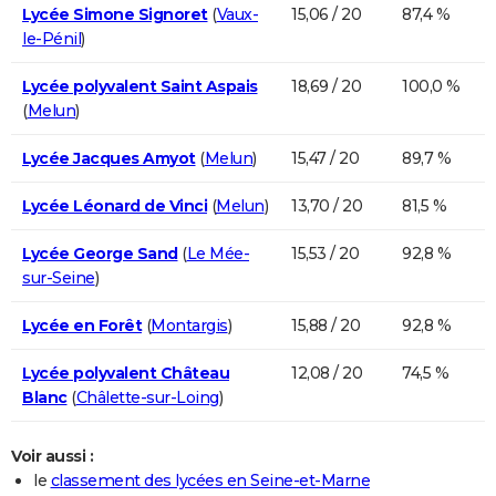
Lycée Simone Signoret
(
Vaux-
15,06 / 20
87,4 %
le-Pénil
)
Lycée polyvalent Saint Aspais
18,69 / 20
100,0 %
(
Melun
)
Lycée Jacques Amyot
(
Melun
)
15,47 / 20
89,7 %
Lycée Léonard de Vinci
(
Melun
)
13,70 / 20
81,5 %
Lycée George Sand
(
Le Mée-
15,53 / 20
92,8 %
sur-Seine
)
Lycée en Forêt
(
Montargis
)
15,88 / 20
92,8 %
Lycée polyvalent Château
12,08 / 20
74,5 %
Blanc
(
Châlette-sur-Loing
)
Voir aussi :
le
classement des lycées en Seine-et-Marne