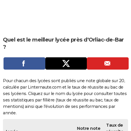
City break
Voyage de noces
Climat
Destinations
Voyage nature
Forum
+
PHOTO
GUIDES D'ACHAT
BONS PLANS
Quel est le meilleur lycée près d'Orliac-de-Bar
CARTE DE VOEUX
?
Carte Bonne année
Carte Pâques
Carte de Noël
Carte Saint-Valentin
Carte d'anniversaire
DICTIONNAIRE
Biographies
Expressions
Dictionnaire
Citations
Proverbes
PROGRAMME TV
COPAINS D'AVANT
Pour chacun des lycées sont publiés une note globale sur 20,
calculée par Linternaute.com et le taux de réussite au bac de
Se connecter
Collèges
Universités
Service militaire
S'inscrire
Lycées
Primaires
Entreprises
Avis de recherche
AVIS DE DÉCÈS
ses lycéens. Cliquez sur le nom du lycée pour consulter toutes
ses statistiques par fillière (taux de réussite au bac, taux de
FORUM
mentions) ainsi que l'évolution de ses performances par
Lifestyle
Sport
Television
Cinema
Bricolage
Culture
Auto
Voyage
année.
Taux de
Notre note