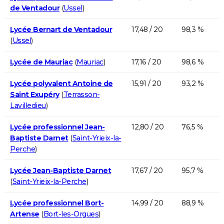
de Ventadour
(
Ussel
)
Lycée Bernart de Ventadour
17,48 / 20
98,3 %
(
Ussel
)
Lycée de Mauriac
(
Mauriac
)
17,16 / 20
98,6 %
Lycée polyvalent Antoine de
15,91 / 20
93,2 %
Saint Exupéry
(
Terrasson-
Lavilledieu
)
Lycée professionnel Jean-
12,80 / 20
76,5 %
Baptiste Darnet
(
Saint-Yrieix-la-
Perche
)
Lycée Jean-Baptiste Darnet
17,67 / 20
95,7 %
(
Saint-Yrieix-la-Perche
)
Lycée professionnel Bort-
14,99 / 20
88,9 %
Artense
(
Bort-les-Orgues
)