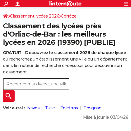
ACTUALITÉS
Connexion
S'inscrire
Classement lycées 2026
Corrèze
Rechercher
Société
Education
Villes
Politique
Faits Divers
Monde
+
SPORT
Classement des lycées près
Football
Cyclisme
Forum
Coupe du monde 2026
Tennis
Rugby
CULTURE
d'Orliac-de-Bar : les meilleurs
lycées en 2026 (19390) [PUBLIE]
TNT
Cinéma
Musique
Programme TV
Streaming
Sorties cinéma
+
FINANCE
GRATUIT - Découvrez le classement 2026 de chaque lycée
Impôts
Immobilier
Banque
Crédit
Retraite
Epargne
Risques naturels par ville
Assurance
AUTO
ou recherchez un établissement, une ville ou un département
Réserver un essai
Berlines
Forum auto
Essais
Citadines
SUV
+
dans le moteur de recherche ci-dessous pour découvrir son
HIGH-TECH
classement.
Meilleur smartphone
Ordinateurs
Guide high-tech
Mobiles
Internet
Jeux vidéo
+
BRICOLAGE
Aménagement intérieur
Cuisine
Jardinage
+
Forum
Extérieur
Salle de bains
Rangement
WEEK-END
Escapades
Expositions
Week-end nature
Guides de France
Patrimoine
Musées
+
LIFESTYLE
Voir aussi :
Naves
Tulle
Égletons
Treignac
Bien-être
Mode
+
Art de vivre
Loisirs
Modes de vie
SANTE
Mise à jour le 03/04/26
Guide de la santé
Médicaments
+
Alimentation
Maladies
Sommeil
VOYAGE