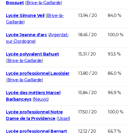
Bossuet
(
Brive-la-Gaillarde
)
Lycée Simone Veil
(
Brive-la-
13,94 / 20
84,0 %
Gaillarde
)
Lycée Jeanne d'arc
(
Argentat-
18,45 / 20
100,0 %
sur-Dordogne
)
Lycée polyvalent Bahuet
15,31 / 20
93,5 %
(
Brive-la-Gaillarde
)
Lycée professionnel Lavoisier
13,80 / 20
86,0 %
(
Brive-la-Gaillarde
)
Lycée des métiers Marcel
15,84 / 20
96,9 %
Barbanceys
(
Neuvic
)
Lycée professionnel Notre
17,50 / 20
100,0 %
Dame de la Providence
(
Ussel
)
Lycée professionnel Bernart
12,12 / 20
66,7 %