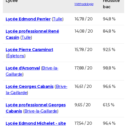
Lycée
réussite
Méthodologie
bac
Lycée Edmond Perrier
(
Tulle
)
16,78 / 20
94,8 %
Lycée professionnel René
14,08 / 20
84,8 %
Cassin
(
Tulle
)
Lycée Pierre Caraminot
15,78 / 20
92,5 %
(
Égletons
)
Lycée d'Arsonval
(
Brive-la-
17,88 / 20
98,8 %
Gaillarde
)
Lycée Georges Cabanis
(
Brive-
16,61 / 20
96,6 %
la-Gaillarde
)
Lycée professionnel Georges
9,65 / 20
61,5 %
Cabanis
(
Brive-la-Gaillarde
)
Lycée Edmond Michelet - site
17,54 / 20
96,4 %