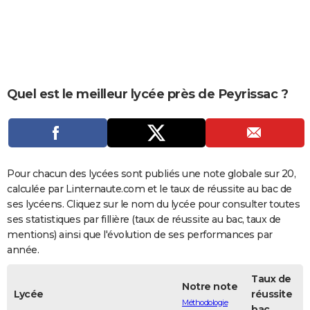
City break
Voyage de noces
Climat
Destinations
Voyage nature
Forum
+
PHOTO
GUIDES D'ACHAT
BONS PLANS
Quel est le meilleur lycée près de Peyrissac ?
CARTE DE VOEUX
Carte Bonne année
Carte Pâques
Carte de Noël
Carte Saint-Valentin
Carte d'anniversaire
DICTIONNAIRE
Biographies
Expressions
Dictionnaire
Citations
Proverbes
PROGRAMME TV
Pour chacun des lycées sont publiés une note globale sur 20,
COPAINS D'AVANT
calculée par Linternaute.com et le taux de réussite au bac de
ses lycéens. Cliquez sur le nom du lycée pour consulter toutes
Se connecter
Collèges
Universités
Service militaire
S'inscrire
Lycées
Primaires
Entreprises
Avis de recherche
AVIS DE DÉCÈS
ses statistiques par fillière (taux de réussite au bac, taux de
mentions) ainsi que l'évolution de ses performances par
FORUM
année.
Lifestyle
Sport
Television
Cinema
Bricolage
Culture
Auto
Voyage
Taux de
Notre note
Lycée
réussite
Méthodologie
bac