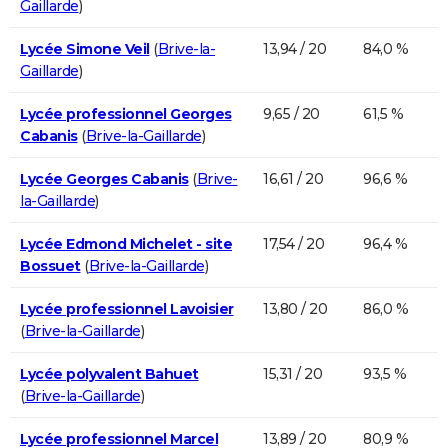
Gaillarde
)
Lycée Simone Veil
(
Brive-la-
13,94 / 20
84,0 %
Gaillarde
)
Lycée professionnel Georges
9,65 / 20
61,5 %
Cabanis
(
Brive-la-Gaillarde
)
Lycée Georges Cabanis
(
Brive-
16,61 / 20
96,6 %
la-Gaillarde
)
Lycée Edmond Michelet - site
17,54 / 20
96,4 %
Bossuet
(
Brive-la-Gaillarde
)
Lycée professionnel Lavoisier
13,80 / 20
86,0 %
(
Brive-la-Gaillarde
)
Lycée polyvalent Bahuet
15,31 / 20
93,5 %
(
Brive-la-Gaillarde
)
Lycée professionnel Marcel
13,89 / 20
80,9 %