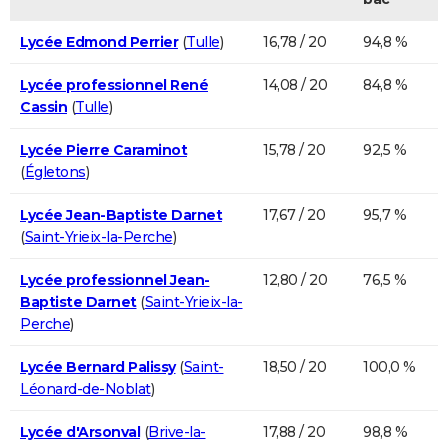
Lycée Edmond Perrier
(
Tulle
)
16,78 / 20
94,8 %
Lycée professionnel René
14,08 / 20
84,8 %
Cassin
(
Tulle
)
Lycée Pierre Caraminot
15,78 / 20
92,5 %
(
Égletons
)
Lycée Jean-Baptiste Darnet
17,67 / 20
95,7 %
(
Saint-Yrieix-la-Perche
)
Lycée professionnel Jean-
12,80 / 20
76,5 %
Baptiste Darnet
(
Saint-Yrieix-la-
Perche
)
Lycée Bernard Palissy
(
Saint-
18,50 / 20
100,0 %
Léonard-de-Noblat
)
Lycée d'Arsonval
(
Brive-la-
17,88 / 20
98,8 %