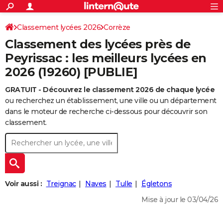
ACTUALITÉS
Connexion
S'inscrire
Classement lycées 2026
Corrèze
Rechercher
Société
Education
Villes
Politique
Faits Divers
Monde
+
SPORT
Classement des lycées près de
Football
Cyclisme
Forum
Coupe du monde 2026
Tennis
Rugby
CULTURE
Peyrissac : les meilleurs lycées en
2026 (19260) [PUBLIE]
TNT
Cinéma
Musique
Programme TV
Streaming
Sorties cinéma
+
FINANCE
GRATUIT - Découvrez le classement 2026 de chaque lycée
Impôts
Immobilier
Banque
Crédit
Retraite
Epargne
Risques naturels par ville
Assurance
AUTO
ou recherchez un établissement, une ville ou un département
Réserver un essai
Berlines
Forum auto
Essais
Citadines
SUV
+
dans le moteur de recherche ci-dessous pour découvrir son
HIGH-TECH
classement.
Meilleur smartphone
Ordinateurs
Guide high-tech
Mobiles
Internet
Jeux vidéo
+
BRICOLAGE
Aménagement intérieur
Cuisine
Jardinage
+
Forum
Extérieur
Salle de bains
Rangement
WEEK-END
Escapades
Expositions
Week-end nature
Guides de France
Patrimoine
Musées
+
LIFESTYLE
Voir aussi :
Treignac
Naves
Tulle
Égletons
Bien-être
Mode
+
Art de vivre
Loisirs
Modes de vie
SANTE
Mise à jour le 03/04/26
Guide de la santé
Médicaments
+
Alimentation
Maladies
Sommeil
VOYAGE