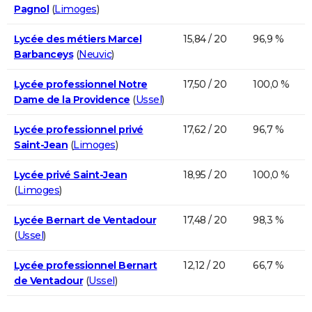
Pagnol
(
Limoges
)
Lycée des métiers Marcel
15,84 / 20
96,9 %
Barbanceys
(
Neuvic
)
Lycée professionnel Notre
17,50 / 20
100,0 %
Dame de la Providence
(
Ussel
)
Lycée professionnel privé
17,62 / 20
96,7 %
Saint-Jean
(
Limoges
)
Lycée privé Saint-Jean
18,95 / 20
100,0 %
(
Limoges
)
Lycée Bernart de Ventadour
17,48 / 20
98,3 %
(
Ussel
)
Lycée professionnel Bernart
12,12 / 20
66,7 %
de Ventadour
(
Ussel
)