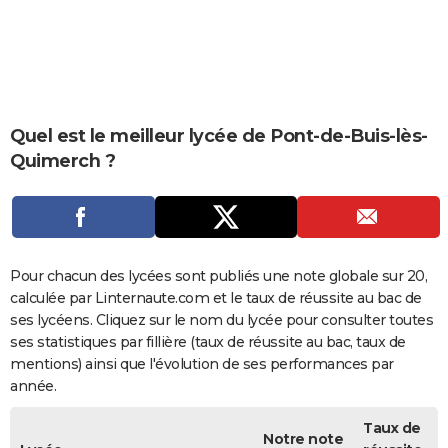
City break
Voyage de noces
Climat
Destinations
Voyage nature
Forum
+
PHOTO
GUIDES D'ACHAT
BONS PLANS
Quel est le meilleur lycée de Pont-de-Buis-lès-
CARTE DE VOEUX
Quimerch ?
Carte Bonne année
Carte Pâques
Carte de Noël
Carte Saint-Valentin
Carte d'anniversaire
DICTIONNAIRE
Biographies
Expressions
Dictionnaire
Citations
Proverbes
PROGRAMME TV
COPAINS D'AVANT
Pour chacun des lycées sont publiés une note globale sur 20,
calculée par Linternaute.com et le taux de réussite au bac de
Se connecter
Collèges
Universités
Service militaire
S'inscrire
Lycées
Primaires
Entreprises
Avis de recherche
AVIS DE DÉCÈS
ses lycéens. Cliquez sur le nom du lycée pour consulter toutes
ses statistiques par fillière (taux de réussite au bac, taux de
FORUM
mentions) ainsi que l'évolution de ses performances par
Lifestyle
Sport
Television
Cinema
Bricolage
Culture
Auto
Voyage
année.
Taux de
Notre note