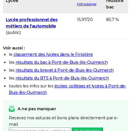
Lycée
réussite
Méthodologie
bac
Lycée professionnel des
15,97/20
85,7 %
métiers de l'automobile
(public)
Voir aussi :
le
classement des lycées dans le Finistère
les
résultats du bac à Pont-de-Buis-lès-Quimerch
les
résultats du brevet à Pont-de-Buis-lès-Quimerch
les
résultats du BTS à Pont-de-Buis-lès-Quimerch
toutes les infos sur les
écoles, collèges et lycées à Pont-de-
Buis-lès-Quimerch
A ne pas manquer
Recevez nos astuces et bons plans directement par e-
mail.
Je m'abonne