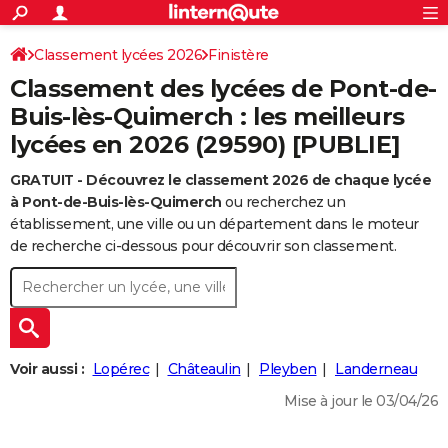
ACTUALITÉS
Connexion
S'inscrire
Classement lycées 2026
Finistère
Rechercher
Société
Education
Villes
Politique
Faits Divers
Monde
+
SPORT
Classement des lycées de Pont-de-
Football
Cyclisme
Forum
Coupe du monde 2026
Tennis
Rugby
CULTURE
Buis-lès-Quimerch : les meilleurs
lycées en 2026 (29590) [PUBLIE]
TNT
Cinéma
Musique
Programme TV
Streaming
Sorties cinéma
+
FINANCE
GRATUIT - Découvrez le classement 2026 de chaque lycée
Impôts
Immobilier
Banque
Crédit
Retraite
Epargne
Risques naturels par ville
Assurance
AUTO
à Pont-de-Buis-lès-Quimerch
ou recherchez un
Réserver un essai
Berlines
Forum auto
Essais
Citadines
SUV
+
établissement, une ville ou un département dans le moteur
HIGH-TECH
de recherche ci-dessous pour découvrir son classement.
Meilleur smartphone
Ordinateurs
Guide high-tech
Mobiles
Internet
Jeux vidéo
+
BRICOLAGE
Aménagement intérieur
Cuisine
Jardinage
+
Forum
Extérieur
Salle de bains
Rangement
WEEK-END
Escapades
Expositions
Week-end nature
Guides de France
Patrimoine
Musées
+
LIFESTYLE
Voir aussi :
Lopérec
Châteaulin
Pleyben
Landerneau
Bien-être
Mode
+
Art de vivre
Loisirs
Modes de vie
SANTE
Mise à jour le 03/04/26
Guide de la santé
Médicaments
+
Alimentation
Maladies
Sommeil
VOYAGE