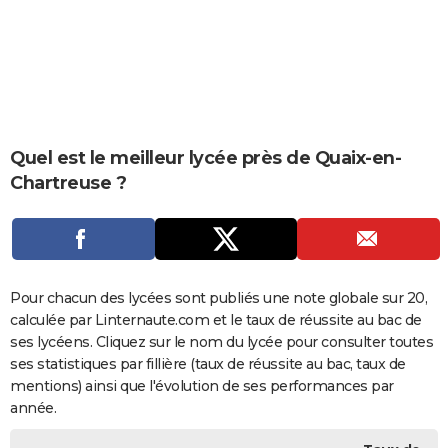
City break
Voyage de noces
Climat
Destinations
Voyage nature
Forum
+
PHOTO
GUIDES D'ACHAT
BONS PLANS
CARTE DE VOEUX
Quel est le meilleur lycée près de Quaix-en-
Chartreuse ?
Carte Bonne année
Carte Pâques
Carte de Noël
Carte Saint-Valentin
Carte d'anniversaire
DICTIONNAIRE
Biographies
Expressions
Dictionnaire
Citations
Proverbes
PROGRAMME TV
COPAINS D'AVANT
Pour chacun des lycées sont publiés une note globale sur 20,
Se connecter
Collèges
Universités
Service militaire
S'inscrire
Lycées
Primaires
Entreprises
Avis de recherche
AVIS DE DÉCÈS
calculée par Linternaute.com et le taux de réussite au bac de
ses lycéens. Cliquez sur le nom du lycée pour consulter toutes
FORUM
ses statistiques par fillière (taux de réussite au bac, taux de
Lifestyle
Sport
Television
Cinema
Bricolage
Culture
Auto
Voyage
mentions) ainsi que l'évolution de ses performances par
année.