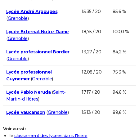
Lycée André Argouges
15,35 / 20
85,6 %
(
Grenoble
)
Lycée Externat Notre-Dame
18,75 / 20
100,0 %
(
Grenoble
)
Lycée professionnel Bordier
13,27 / 20
84,2 %
(
Grenoble
)
Lycée professionnel
12,08 / 20
75,3 %
Guynemer
(
Grenoble
)
Lycée Pablo Neruda
(
Saint-
17,17 / 20
94,6 %
Martin-d'Hères
)
Lycée Vaucanson
(
Grenoble
)
15,13 / 20
89,6 %
Voir aussi :
le
classement des lycées dans l'Isère