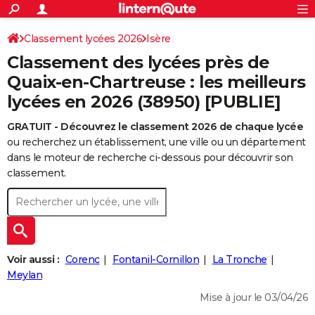
ACTUALITÉS
Connexion
S'inscrire
Classement lycées 2026
Isère
Rechercher
Société
Education
Villes
Politique
Faits Divers
Monde
+
SPORT
Classement des lycées près de
Football
Cyclisme
Forum
Coupe du monde 2026
Tennis
Rugby
CULTURE
Quaix-en-Chartreuse : les meilleurs
lycées en 2026 (38950) [PUBLIE]
TNT
Cinéma
Musique
Programme TV
Streaming
Sorties cinéma
+
FINANCE
GRATUIT - Découvrez le classement 2026 de chaque lycée
Impôts
Immobilier
Banque
Crédit
Retraite
Epargne
Risques naturels par ville
Assurance
AUTO
ou recherchez un établissement, une ville ou un département
Réserver un essai
Berlines
Forum auto
Essais
Citadines
SUV
+
dans le moteur de recherche ci-dessous pour découvrir son
HIGH-TECH
classement.
Meilleur smartphone
Ordinateurs
Guide high-tech
Mobiles
Internet
Jeux vidéo
+
BRICOLAGE
Aménagement intérieur
Cuisine
Jardinage
+
Forum
Extérieur
Salle de bains
Rangement
WEEK-END
Escapades
Expositions
Week-end nature
Guides de France
Patrimoine
Musées
+
LIFESTYLE
Voir aussi :
Corenc
Fontanil-Cornillon
La Tronche
Bien-être
Mode
+
Art de vivre
Loisirs
Modes de vie
Meylan
SANTE
Mise à jour le 03/04/26
Guide de la santé
Médicaments
+
Alimentation
Maladies
Sommeil
VOYAGE