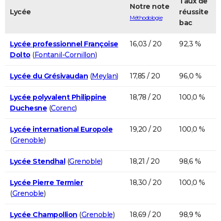
Taux de
Notre note
Lycée
réussite
Méthodologie
bac
Lycée professionnel Françoise
16,03 / 20
92,3 %
Dolto
(
Fontanil-Cornillon
)
Lycée du Grésivaudan
(
Meylan
)
17,85 / 20
96,0 %
Lycée polyvalent Philippine
18,78 / 20
100,0 %
Duchesne
(
Corenc
)
Lycée international Europole
19,20 / 20
100,0 %
(
Grenoble
)
Lycée Stendhal
(
Grenoble
)
18,21 / 20
98,6 %
Lycée Pierre Termier
18,30 / 20
100,0 %
(
Grenoble
)
Lycée Champollion
(
Grenoble
)
18,69 / 20
98,9 %