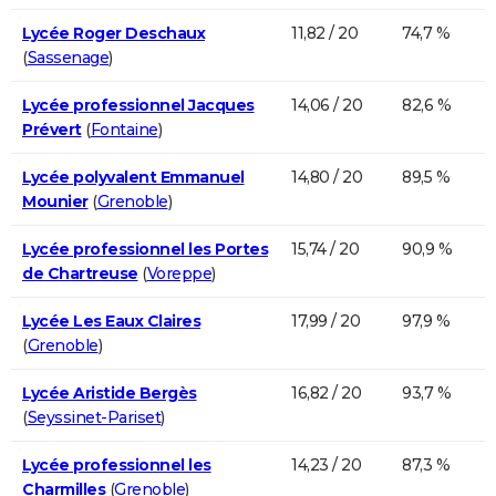
Lycée Roger Deschaux
11,82 / 20
74,7 %
(
Sassenage
)
Lycée professionnel Jacques
14,06 / 20
82,6 %
Prévert
(
Fontaine
)
Lycée polyvalent Emmanuel
14,80 / 20
89,5 %
Mounier
(
Grenoble
)
Lycée professionnel les Portes
15,74 / 20
90,9 %
de Chartreuse
(
Voreppe
)
Lycée Les Eaux Claires
17,99 / 20
97,9 %
(
Grenoble
)
Lycée Aristide Bergès
16,82 / 20
93,7 %
(
Seyssinet-Pariset
)
Lycée professionnel les
14,23 / 20
87,3 %
Charmilles
(
Grenoble
)