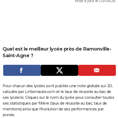
Mise à jour le 03/04/26
City break
Voyage de noces
Climat
Destinations
Voyage nature
Forum
+
PHOTO
GUIDES D'ACHAT
BONS PLANS
CARTE DE VOEUX
Carte Bonne année
Carte Pâques
Carte de Noël
Carte Saint-Valentin
Carte d'anniversaire
Quel est le meilleur lycée près de Ramonville-
DICTIONNAIRE
Saint-Agne ?
Biographies
Expressions
Dictionnaire
Citations
Proverbes
PROGRAMME TV
COPAINS D'AVANT
Se connecter
Collèges
Universités
Service militaire
S'inscrire
Lycées
Primaires
Entreprises
Avis de recherche
AVIS DE DÉCÈS
Pour chacun des lycées sont publiés une note globale sur 20,
calculée par Linternaute.com et le taux de réussite au bac de
FORUM
ses lycéens. Cliquez sur le nom du lycée pour consulter toutes
Lifestyle
Sport
Television
Cinema
Bricolage
Culture
Auto
Voyage
ses statistiques par fillière (taux de réussite au bac, taux de
mentions) ainsi que l'évolution de ses performances par
année.