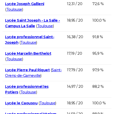
Lycée Joseph Gallieni
12,31 / 20
72,6 %
(
Toulouse
)
Lycée Saint Joseph - La Salle -
18,95 / 20
100,0 %
Campus La Salle
(
Toulouse
)
Lycée professionnel Saint-
16,38 / 20
91,8 %
Joseph
(
Toulouse
)
Lycée Marcelin Berthelot
17,19 / 20
95,9 %
(
Toulouse
)
Lycée Pierre Paul Riquet
(
Saint-
17,79 / 20
97,9 %
Orens-de-Gameville
)
Lycée professionnel les
14,97 / 20
88,2 %
Potiers
(
Toulouse
)
Lycée le Caousou
(
Toulouse
)
18,95 / 20
100,0 %
Lycée professionnel Myriam
14,59 / 20
88,9 %