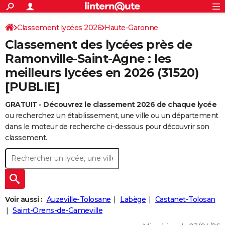
ACTUALITÉS
Connexion
S'inscrire
Classement lycées 2026
Haute-Garonne
Rechercher
Société
Education
Villes
Politique
Faits Divers
Monde
+
SPORT
Classement des lycées près de
Football
Cyclisme
Forum
Coupe du monde 2026
Tennis
Rugby
CULTURE
Ramonville-Saint-Agne : les
meilleurs lycées en 2026 (31520)
TNT
Cinéma
Musique
Programme TV
Streaming
Sorties cinéma
+
FINANCE
[PUBLIE]
Impôts
Immobilier
Banque
Crédit
Retraite
Epargne
Risques naturels par ville
Assurance
AUTO
GRATUIT - Découvrez le classement 2026 de chaque lycée
Réserver un essai
Berlines
Forum auto
Essais
Citadines
SUV
+
HIGH-TECH
ou recherchez un établissement, une ville ou un département
dans le moteur de recherche ci-dessous pour découvrir son
Meilleur smartphone
Ordinateurs
Guide high-tech
Mobiles
Internet
Jeux vidéo
+
BRICOLAGE
classement.
Aménagement intérieur
Cuisine
Jardinage
+
Forum
Extérieur
Salle de bains
Rangement
WEEK-END
Escapades
Expositions
Week-end nature
Guides de France
Patrimoine
Musées
+
LIFESTYLE
Bien-être
Mode
+
Art de vivre
Loisirs
Modes de vie
SANTE
Voir aussi :
Auzeville-Tolosane
Labège
Castanet-Tolosan
Saint-Orens-de-Gameville
Guide de la santé
Médicaments
+
Alimentation
Maladies
Sommeil
VOYAGE