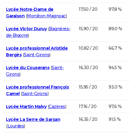
Lycée Notre-Dame de
17,50 / 20
97,8 %
Garaison
(
Monléon-Magnoac
)
Lycée Victor Duruy
(
Bagnères-
15,90 / 20
89,0 %
de-Bigorre
)
Lycée professionnel Aristide
10,82 / 20
66,7 %
Bergès
(
Saint-Girons
)
Lycée du Couserans
(
Saint-
16,30 / 20
94,5 %
Girons
)
Lycée professionnel François
15,95 / 20
93,0 %
Camel
(
Saint-Girons
)
Lycée Martin Malvy
(
Cazères
)
17,16 / 20
97,6 %
Lycée La Serre de Sarsan
16,35 / 20
91,5 %
(
Lourdes
)