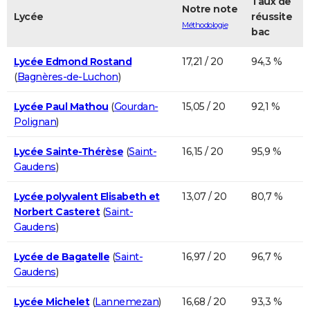
Taux de
Notre note
Lycée
réussite
Méthodologie
bac
Lycée Edmond Rostand
17,21 / 20
94,3 %
(
Bagnères-de-Luchon
)
Lycée Paul Mathou
(
Gourdan-
15,05 / 20
92,1 %
Polignan
)
Lycée Sainte-Thérèse
(
Saint-
16,15 / 20
95,9 %
Gaudens
)
Lycée polyvalent Elisabeth et
13,07 / 20
80,7 %
Norbert Casteret
(
Saint-
Gaudens
)
Lycée de Bagatelle
(
Saint-
16,97 / 20
96,7 %
Gaudens
)
Lycée Michelet
(
Lannemezan
)
16,68 / 20
93,3 %