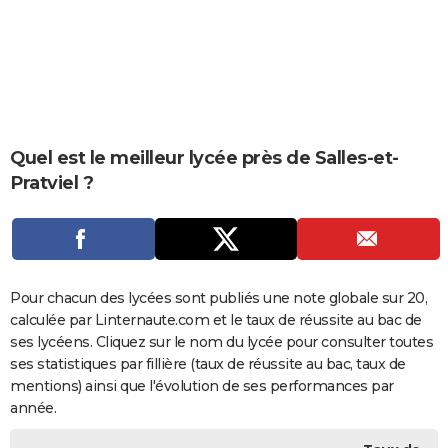
City break
Voyage de noces
Climat
Destinations
Voyage nature
Forum
+
PHOTO
GUIDES D'ACHAT
BONS PLANS
CARTE DE VOEUX
Quel est le meilleur lycée près de Salles-et-
Pratviel ?
Carte Bonne année
Carte Pâques
Carte de Noël
Carte Saint-Valentin
Carte d'anniversaire
DICTIONNAIRE
Biographies
Expressions
Dictionnaire
Citations
Proverbes
PROGRAMME TV
COPAINS D'AVANT
Pour chacun des lycées sont publiés une note globale sur 20,
Se connecter
Collèges
Universités
Service militaire
S'inscrire
Lycées
Primaires
Entreprises
Avis de recherche
AVIS DE DÉCÈS
calculée par Linternaute.com et le taux de réussite au bac de
ses lycéens. Cliquez sur le nom du lycée pour consulter toutes
FORUM
ses statistiques par fillière (taux de réussite au bac, taux de
Lifestyle
Sport
Television
Cinema
Bricolage
Culture
Auto
Voyage
mentions) ainsi que l'évolution de ses performances par
année.