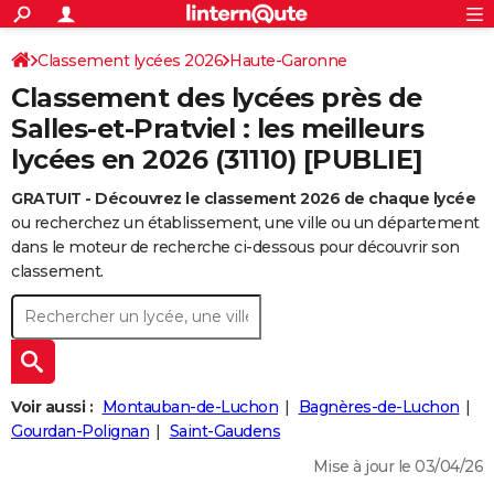
ACTUALITÉS
Connexion
S'inscrire
Classement lycées 2026
Haute-Garonne
Rechercher
Société
Education
Villes
Politique
Faits Divers
Monde
+
SPORT
Classement des lycées près de
Football
Cyclisme
Forum
Coupe du monde 2026
Tennis
Rugby
CULTURE
Salles-et-Pratviel : les meilleurs
lycées en 2026 (31110) [PUBLIE]
TNT
Cinéma
Musique
Programme TV
Streaming
Sorties cinéma
+
FINANCE
GRATUIT - Découvrez le classement 2026 de chaque lycée
Impôts
Immobilier
Banque
Crédit
Retraite
Epargne
Risques naturels par ville
Assurance
AUTO
ou recherchez un établissement, une ville ou un département
Réserver un essai
Berlines
Forum auto
Essais
Citadines
SUV
+
dans le moteur de recherche ci-dessous pour découvrir son
HIGH-TECH
classement.
Meilleur smartphone
Ordinateurs
Guide high-tech
Mobiles
Internet
Jeux vidéo
+
BRICOLAGE
Aménagement intérieur
Cuisine
Jardinage
+
Forum
Extérieur
Salle de bains
Rangement
WEEK-END
Escapades
Expositions
Week-end nature
Guides de France
Patrimoine
Musées
+
LIFESTYLE
Voir aussi :
Montauban-de-Luchon
Bagnères-de-Luchon
Bien-être
Mode
+
Art de vivre
Loisirs
Modes de vie
Gourdan-Polignan
Saint-Gaudens
SANTE
Mise à jour le 03/04/26
Guide de la santé
Médicaments
+
Alimentation
Maladies
Sommeil
VOYAGE