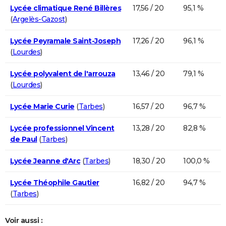
Lycée climatique René Billères
17,56 / 20
95,1 %
(
Argelès-Gazost
)
Lycée Peyramale Saint-Joseph
17,26 / 20
96,1 %
(
Lourdes
)
Lycée polyvalent de l'arrouza
13,46 / 20
79,1 %
(
Lourdes
)
Lycée Marie Curie
(
Tarbes
)
16,57 / 20
96,7 %
Lycée professionnel Vincent
13,28 / 20
82,8 %
de Paul
(
Tarbes
)
Lycée Jeanne d'Arc
(
Tarbes
)
18,30 / 20
100,0 %
Lycée Théophile Gautier
16,82 / 20
94,7 %
(
Tarbes
)
Voir aussi :