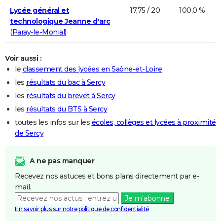
Lycée général et
17,75 / 20
100,0 %
technologique Jeanne d'arc
(
Paray-le-Monial
)
Voir aussi :
le
classement des lycées en Saône-et-Loire
les
résultats du bac à Sercy
les
résultats du brevet à Sercy
les
résultats du BTS à Sercy
toutes les infos sur les
écoles, collèges et lycées à proximité
de Sercy
A ne pas manquer
Recevez nos astuces et bons plans directement par e-
mail.
Je m'abonne
En savoir plus sur notre politique de confidentialité