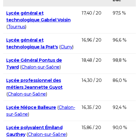
Lycée général et
17,40 / 20
97,5 %
technologique Gabriel Voisin
(
Tournus
)
Lycée général et
16,96 / 20
96,6 %
technologique la Prat's
(
Cluny
)
Lycée Général Pontus de
18,48 / 20
98,8 %
Tyard
(
Chalon-sur-Saône
)
Lycée professionnel des
14,30 / 20
86,0 %
métiers Jeannette Guyot
(
Chalon-sur-Saône
)
Lycée Niépce Balleure
(
Chalon-
16,35 / 20
92,4 %
sur-Saône
)
Lycée polyvalent Émiland
15,86 / 20
90,0 %
Gauthey
(
Chalon-sur-Saône
)