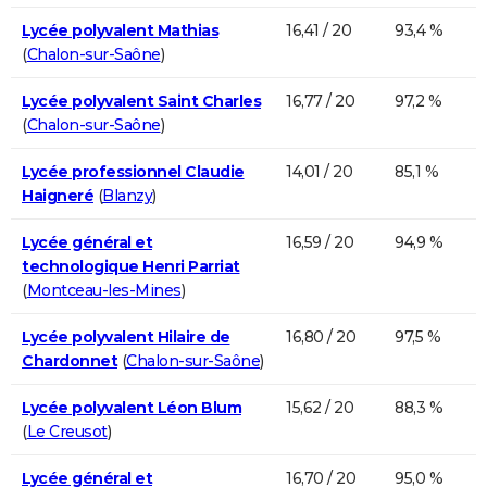
Lycée polyvalent Mathias
16,41 / 20
93,4 %
(
Chalon-sur-Saône
)
Lycée polyvalent Saint Charles
16,77 / 20
97,2 %
(
Chalon-sur-Saône
)
Lycée professionnel Claudie
14,01 / 20
85,1 %
Haigneré
(
Blanzy
)
Lycée général et
16,59 / 20
94,9 %
technologique Henri Parriat
(
Montceau-les-Mines
)
Lycée polyvalent Hilaire de
16,80 / 20
97,5 %
Chardonnet
(
Chalon-sur-Saône
)
Lycée polyvalent Léon Blum
15,62 / 20
88,3 %
(
Le Creusot
)
Lycée général et
16,70 / 20
95,0 %