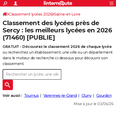
ACTUALITÉS
Connexion
S'inscrire
Classement lycées 2026
Saône-et-Loire
Rechercher
Société
Education
Villes
Politique
Faits Divers
Monde
+
SPORT
Classement des lycées près de
Football
Cyclisme
Forum
Coupe du monde 2026
Tennis
Rugby
CULTURE
Sercy : les meilleurs lycées en 2026
(71460) [PUBLIE]
TNT
Cinéma
Musique
Programme TV
Streaming
Sorties cinéma
+
FINANCE
GRATUIT - Découvrez le classement 2026 de chaque lycée
Impôts
Immobilier
Banque
Crédit
Retraite
Epargne
Risques naturels par ville
Assurance
AUTO
ou recherchez un établissement, une ville ou un département
Réserver un essai
Berlines
Forum auto
Essais
Citadines
SUV
+
dans le moteur de recherche ci-dessous pour découvrir son
HIGH-TECH
classement.
Meilleur smartphone
Ordinateurs
Guide high-tech
Mobiles
Internet
Jeux vidéo
+
BRICOLAGE
Aménagement intérieur
Cuisine
Jardinage
+
Forum
Extérieur
Salle de bains
Rangement
WEEK-END
Escapades
Expositions
Week-end nature
Guides de France
Patrimoine
Musées
+
LIFESTYLE
Voir aussi :
Tournus
Varennes-le-Grand
Cluny
Gourdon
Bien-être
Mode
+
Art de vivre
Loisirs
Modes de vie
SANTE
Mise à jour le 03/04/26
Guide de la santé
Médicaments
+
Alimentation
Maladies
Sommeil
VOYAGE