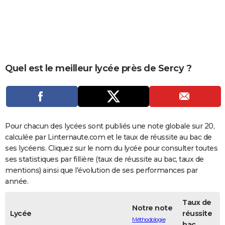
City break
Voyage de noces
Climat
Destinations
Voyage nature
Forum
+
PHOTO
GUIDES D'ACHAT
BONS PLANS
Quel est le meilleur lycée près de Sercy ?
CARTE DE VOEUX
Carte Bonne année
Carte Pâques
Carte de Noël
Carte Saint-Valentin
Carte d'anniversaire
DICTIONNAIRE
Biographies
Expressions
Dictionnaire
Citations
Proverbes
PROGRAMME TV
Pour chacun des lycées sont publiés une note globale sur 20,
COPAINS D'AVANT
calculée par Linternaute.com et le taux de réussite au bac de
ses lycéens. Cliquez sur le nom du lycée pour consulter toutes
Se connecter
Collèges
Universités
Service militaire
S'inscrire
Lycées
Primaires
Entreprises
Avis de recherche
AVIS DE DÉCÈS
ses statistiques par fillière (taux de réussite au bac, taux de
mentions) ainsi que l'évolution de ses performances par
FORUM
année.
Lifestyle
Sport
Television
Cinema
Bricolage
Culture
Auto
Voyage
Taux de
Notre note
Lycée
réussite
Méthodologie
bac