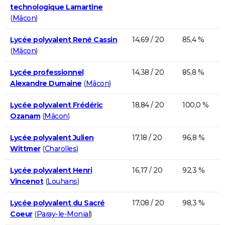
technologique Lamartine
(
Mâcon
)
Lycée polyvalent René Cassin
14,69 / 20
85,4 %
(
Mâcon
)
Lycée professionnel
14,38 / 20
85,8 %
Alexandre Dumaine
(
Mâcon
)
Lycée polyvalent Frédéric
18,84 / 20
100,0 %
Ozanam
(
Mâcon
)
Lycée polyvalent Julien
17,18 / 20
96,8 %
Wittmer
(
Charolles
)
Lycée polyvalent Henri
16,17 / 20
92,3 %
Vincenot
(
Louhans
)
Lycée polyvalent du Sacré
17,08 / 20
98,3 %
Coeur
(
Paray-le-Monial
)