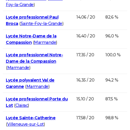
Foy-la-Grande
)
Lycée professionnel Paul
14,06 / 20
82,6 %
Broca
(
Sainte-Foy-la-Grande
)
Lycée Notre-Dame de la
16,40 / 20
96,0 %
Compassion
(
Marmande
)
Lycée professionnel Notre-
17,35 / 20
100,0 %
Dame de la Compassion
(
Marmande
)
Lycée polyvalent Val de
16,35 / 20
94,2 %
Garonne
(
Marmande
)
Lycée professionnel Porte du
15,10 / 20
87,5 %
Lot
(
Clairac
)
Lycée Sainte-Catherine
17,58 / 20
98,8 %
(
Villeneuve-sur-Lot
)