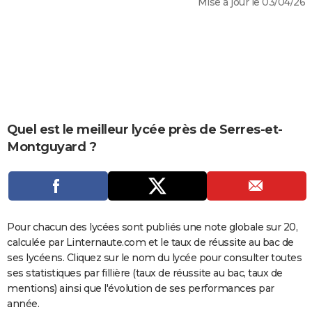
Mise à jour le 03/04/26
City break
Voyage de noces
Climat
Destinations
Voyage nature
Forum
+
PHOTO
GUIDES D'ACHAT
BONS PLANS
CARTE DE VOEUX
Carte Bonne année
Carte Pâques
Carte de Noël
Carte Saint-Valentin
Carte d'anniversaire
Quel est le meilleur lycée près de Serres-et-
DICTIONNAIRE
Montguyard ?
Biographies
Expressions
Dictionnaire
Citations
Proverbes
PROGRAMME TV
COPAINS D'AVANT
Se connecter
Collèges
Universités
Service militaire
S'inscrire
Lycées
Primaires
Entreprises
Avis de recherche
AVIS DE DÉCÈS
Pour chacun des lycées sont publiés une note globale sur 20,
calculée par Linternaute.com et le taux de réussite au bac de
FORUM
ses lycéens. Cliquez sur le nom du lycée pour consulter toutes
Lifestyle
Sport
Television
Cinema
Bricolage
Culture
Auto
Voyage
ses statistiques par fillière (taux de réussite au bac, taux de
mentions) ainsi que l'évolution de ses performances par
année.