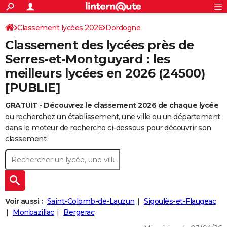
ACTUALITÉS
Connexion
S'inscrire
Classement lycées 2026
Dordogne
Rechercher
Société
Education
Villes
Politique
Faits Divers
Monde
+
SPORT
Classement des lycées près de
Football
Cyclisme
Forum
Coupe du monde 2026
Tennis
Rugby
CULTURE
Serres-et-Montguyard : les
meilleurs lycées en 2026 (24500)
TNT
Cinéma
Musique
Programme TV
Streaming
Sorties cinéma
+
FINANCE
[PUBLIE]
Impôts
Immobilier
Banque
Crédit
Retraite
Epargne
Risques naturels par ville
Assurance
AUTO
GRATUIT - Découvrez le classement 2026 de chaque lycée
Réserver un essai
Berlines
Forum auto
Essais
Citadines
SUV
+
HIGH-TECH
ou recherchez un établissement, une ville ou un département
dans le moteur de recherche ci-dessous pour découvrir son
Meilleur smartphone
Ordinateurs
Guide high-tech
Mobiles
Internet
Jeux vidéo
+
BRICOLAGE
classement.
Aménagement intérieur
Cuisine
Jardinage
+
Forum
Extérieur
Salle de bains
Rangement
WEEK-END
Escapades
Expositions
Week-end nature
Guides de France
Patrimoine
Musées
+
LIFESTYLE
Bien-être
Mode
+
Art de vivre
Loisirs
Modes de vie
SANTE
Voir aussi :
Saint-Colomb-de-Lauzun
Sigoulès-et-Flaugeac
Monbazillac
Bergerac
Guide de la santé
Médicaments
+
Alimentation
Maladies
Sommeil
VOYAGE