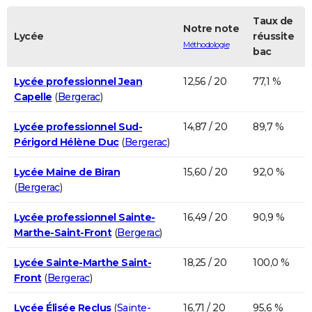
Taux de
Notre note
Lycée
réussite
Méthodologie
bac
Lycée professionnel Jean
12,56 / 20
77,1 %
Capelle
(
Bergerac
)
Lycée professionnel Sud-
14,87 / 20
89,7 %
Périgord Hélène Duc
(
Bergerac
)
Lycée Maine de Biran
15,60 / 20
92,0 %
(
Bergerac
)
Lycée professionnel Sainte-
16,49 / 20
90,9 %
Marthe-Saint-Front
(
Bergerac
)
Lycée Sainte-Marthe Saint-
18,25 / 20
100,0 %
Front
(
Bergerac
)
Lycée Élisée Reclus
(
Sainte-
16,71 / 20
95,6 %