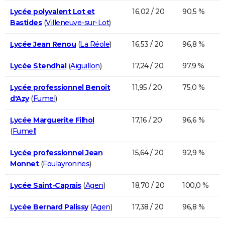
Lycée polyvalent Lot et
16,02 / 20
90,5 %
Bastides
(
Villeneuve-sur-Lot
)
Lycée Jean Renou
(
La Réole
)
16,53 / 20
96,8 %
Lycée Stendhal
(
Aiguillon
)
17,24 / 20
97,9 %
Lycée professionnel Benoît
11,95 / 20
75,0 %
d'Azy
(
Fumel
)
Lycée Marguerite Filhol
17,16 / 20
96,6 %
(
Fumel
)
Lycée professionnel Jean
15,64 / 20
92,9 %
Monnet
(
Foulayronnes
)
Lycée Saint-Caprais
(
Agen
)
18,70 / 20
100,0 %
Lycée Bernard Palissy
(
Agen
)
17,38 / 20
96,8 %