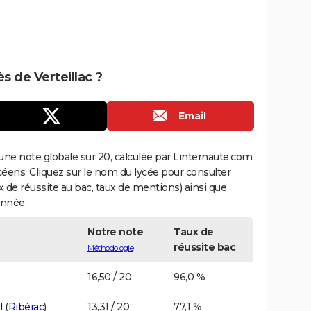
ès de Verteillac ?
Email
une note globale sur 20, calculée par Linternaute.com
ycéens. Cliquez sur le nom du lycée pour consulter
aux de réussite au bac, taux de mentions) ainsi que
année.
Notre note
Taux de
réussite bac
Méthodologie
16,50 / 20
96,0 %
l
(
Ribérac
)
13,31 / 20
77,1 %