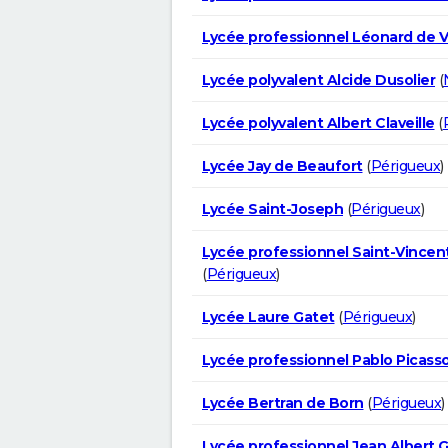
Lycée professionnel Léonard de V
Lycée polyvalent Alcide Dusolier
(
Lycée polyvalent Albert Claveille
(
Lycée Jay de Beaufort
(
Périgueux
)
Lycée Saint-Joseph
(
Périgueux
)
Lycée professionnel Saint-Vincen
(
Périgueux
)
Lycée Laure Gatet
(
Périgueux
)
Lycée professionnel Pablo Picass
Lycée Bertran de Born
(
Périgueux
)
Lycée professionnel Jean Albert 