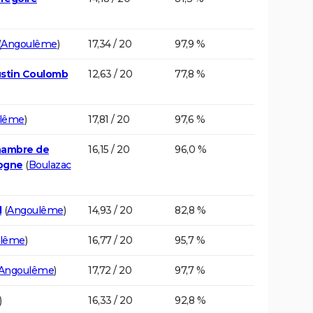
(
Angoulême
)
17,34 / 20
97,9 %
ustin Coulomb
12,63 / 20
77,8 %
lême
)
17,81 / 20
97,6 %
Chambre de
16,15 / 20
96,0 %
dogne
(
Boulazac
d
(
Angoulême
)
14,93 / 20
82,8 %
lême
)
16,77 / 20
95,7 %
Angoulême
)
17,72 / 20
97,7 %
)
16,33 / 20
92,8 %