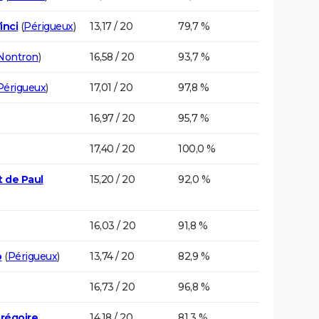
inci
(
Périgueux
)
13,17 / 20
79,7 %
Nontron
)
16,58 / 20
93,7 %
Périgueux
)
17,01 / 20
97,8 %
16,97 / 20
95,7 %
17,40 / 20
100,0 %
t de Paul
15,20 / 20
92,0 %
16,03 / 20
91,8 %
o
(
Périgueux
)
13,74 / 20
82,9 %
16,73 / 20
96,8 %
Grégoire
14,18 / 20
81,3 %