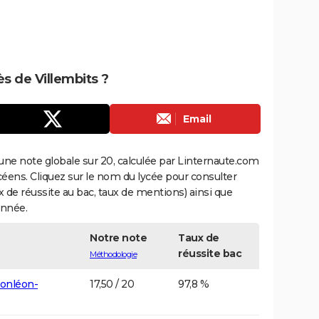
ès de Villembits ?
Email
une note globale sur 20, calculée par Linternaute.com
ycéens. Cliquez sur le nom du lycée pour consulter
aux de réussite au bac, taux de mentions) ainsi que
année.
Notre note
Taux de
réussite bac
Méthodologie
onléon-
17,50 / 20
97,8 %