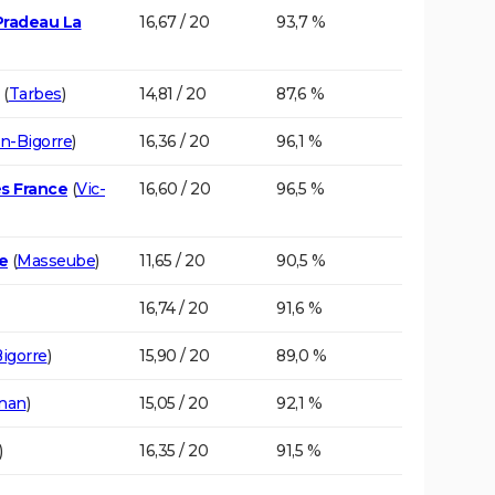
Pradeau La
16,67 / 20
93,7 %
(
Tarbes
)
14,81 / 20
87,6 %
en-Bigorre
)
16,36 / 20
96,1 %
s France
(
Vic-
16,60 / 20
96,5 %
e
(
Masseube
)
11,65 / 20
90,5 %
16,74 / 20
91,6 %
igorre
)
15,90 / 20
89,0 %
gnan
)
15,05 / 20
92,1 %
)
16,35 / 20
91,5 %