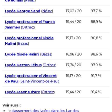
de Romas
(
Nérac
)
Lycée George Sand
(
Nérac
)
17,02 / 20
97,7 %
Lycée professionnel Francis
15,44 / 20
88,9 %
Jammes
(
Orthez
)
Lycée professionnel Gisèle
15,13 / 20
90,8 %
Halimi
(
Bazas
)
Lycée Gisèle Halimi
(
Bazas
)
16,96 / 20
98,6 %
Lycée Gaston Fébus
(
Orthez
)
17,74 / 20
97,9 %
Lycée professionnel Vincent
15,17 / 20
91,7 %
de Paul
(
Saint-Vincent-de-Paul
)
Lycée Jeanne d'Arc
(
Orthez
)
15,44 / 20
91,4 %
Voir aussi :
le
classement des lycées dans les Landes