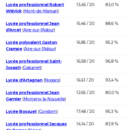
Lycée professionnel Robert
13,45 / 20
83,0 %
Wlérick
(
Mont-de-Marsan
)
Lycée professionnel Jean
15,46 / 20
88,6 %
d'Arcet
(
Aire-sur-l'Adour
)
Lycée polyvalent Gaston
16,85 / 20
95,2 %
Crampe
(
Aire-sur-l'Adour
)
Lycée professionnel Saint-
16,58 / 20
96,8 %
Joseph
(
Gabarret
)
Lycée d'Artagnan
(
Nogaro
)
16,61 / 20
93,4 %
Lycée professionnel Jean
12,65 / 20
80,0 %
Garnier
(
Morcenx-la-Nouvelle
)
Lycée Bossuet
(
Condom
)
17,48 / 20
95,3 %
Lycée professionnel Jacques
14,14 / 20
83,9 %