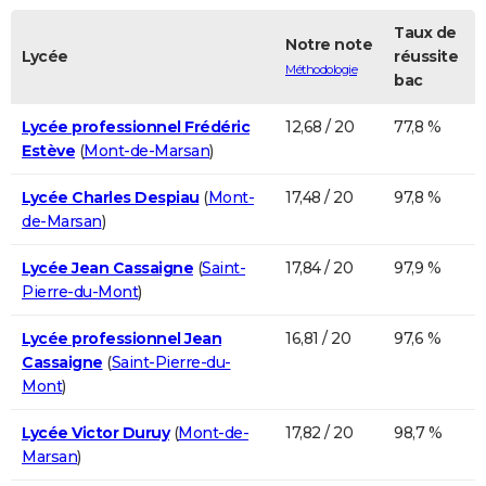
Taux de
Notre note
Lycée
réussite
Méthodologie
bac
Lycée professionnel Frédéric
12,68 / 20
77,8 %
Estève
(
Mont-de-Marsan
)
Lycée Charles Despiau
(
Mont-
17,48 / 20
97,8 %
de-Marsan
)
Lycée Jean Cassaigne
(
Saint-
17,84 / 20
97,9 %
Pierre-du-Mont
)
Lycée professionnel Jean
16,81 / 20
97,6 %
Cassaigne
(
Saint-Pierre-du-
Mont
)
Lycée Victor Duruy
(
Mont-de-
17,82 / 20
98,7 %
Marsan
)