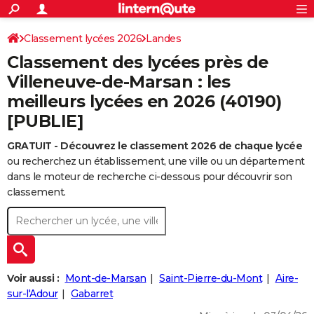
ACTUALITÉS
Connexion
S'inscrire
Classement lycées 2026
Landes
Rechercher
Société
Education
Villes
Politique
Faits Divers
Monde
+
SPORT
Classement des lycées près de
Football
Cyclisme
Forum
Coupe du monde 2026
Tennis
Rugby
CULTURE
Villeneuve-de-Marsan : les
meilleurs lycées en 2026 (40190)
TNT
Cinéma
Musique
Programme TV
Streaming
Sorties cinéma
+
FINANCE
[PUBLIE]
Impôts
Immobilier
Banque
Crédit
Retraite
Epargne
Risques naturels par ville
Assurance
AUTO
GRATUIT - Découvrez le classement 2026 de chaque lycée
Réserver un essai
Berlines
Forum auto
Essais
Citadines
SUV
+
HIGH-TECH
ou recherchez un établissement, une ville ou un département
dans le moteur de recherche ci-dessous pour découvrir son
Meilleur smartphone
Ordinateurs
Guide high-tech
Mobiles
Internet
Jeux vidéo
+
BRICOLAGE
classement.
Aménagement intérieur
Cuisine
Jardinage
+
Forum
Extérieur
Salle de bains
Rangement
WEEK-END
Escapades
Expositions
Week-end nature
Guides de France
Patrimoine
Musées
+
LIFESTYLE
Bien-être
Mode
+
Art de vivre
Loisirs
Modes de vie
SANTE
Voir aussi :
Mont-de-Marsan
Saint-Pierre-du-Mont
Aire-
sur-l'Adour
Gabarret
Guide de la santé
Médicaments
+
Alimentation
Maladies
Sommeil
VOYAGE