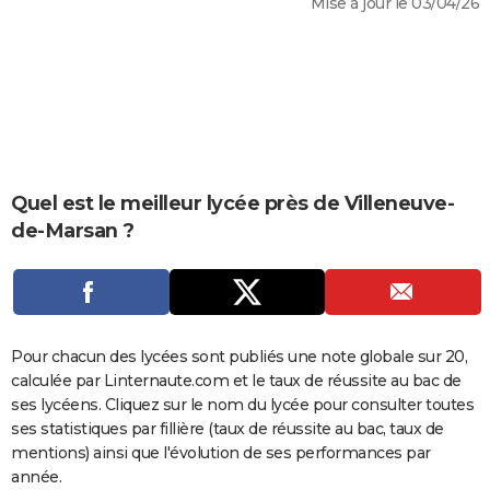
Mise à jour le 03/04/26
City break
Voyage de noces
Climat
Destinations
Voyage nature
Forum
+
PHOTO
GUIDES D'ACHAT
BONS PLANS
CARTE DE VOEUX
Carte Bonne année
Carte Pâques
Carte de Noël
Carte Saint-Valentin
Carte d'anniversaire
Quel est le meilleur lycée près de Villeneuve-
DICTIONNAIRE
de-Marsan ?
Biographies
Expressions
Dictionnaire
Citations
Proverbes
PROGRAMME TV
COPAINS D'AVANT
Se connecter
Collèges
Universités
Service militaire
S'inscrire
Lycées
Primaires
Entreprises
Avis de recherche
AVIS DE DÉCÈS
Pour chacun des lycées sont publiés une note globale sur 20,
calculée par Linternaute.com et le taux de réussite au bac de
FORUM
ses lycéens. Cliquez sur le nom du lycée pour consulter toutes
Lifestyle
Sport
Television
Cinema
Bricolage
Culture
Auto
Voyage
ses statistiques par fillière (taux de réussite au bac, taux de
mentions) ainsi que l'évolution de ses performances par
année.