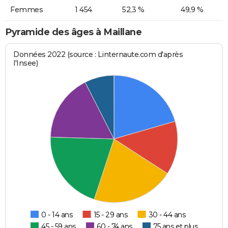
Femmes
1 454
52,3 %
49,9 %
Pyramide des âges à Maillane
Données 2022 (source : Linternaute.com d'après
l'Insee)
0 - 14 ans
15 - 29 ans
30 - 44 ans
45 - 59 ans
60 - 74 ans
75 ans et plus