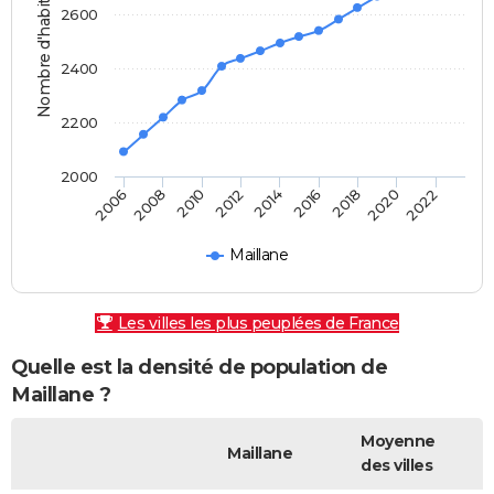
Nombre d'habitants
2600
2400
2200
2000
2010
2016
2022
2006
2012
2018
2008
2014
2020
Maillane
Les villes les plus peuplées de France
Quelle est la densité de population de
Maillane ?
Moyenne
Maillane
des villes