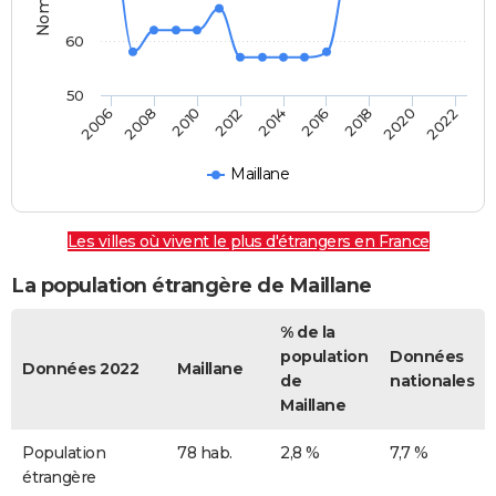
60
50
2022
2014
2006
2016
2008
2018
2010
2020
2012
Maillane
Les villes où vivent le plus d'étrangers en France
La population étrangère de Maillane
% de la
population
Données
Données 2022
Maillane
de
nationales
Maillane
Population
78 hab.
2,8 %
7,7 %
étrangère