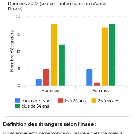
Données 2022 (source : Linternaute.com d'après
l'Insee)
20
Nombre d'étrangers
15
10
5
0
Hommes
Femmes
moins de 15 ans
15 à 24 ans
25 à 54 ans
plus de 54 ans
Définition des étrangers selon l'Insee :
Un étranger est une personne qui réside en France mais qui