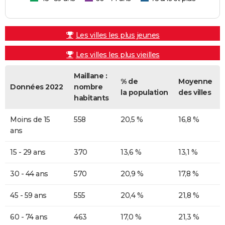
Les villes les plus jeunes
Les villes les plus vieilles
Maillane :
% de
Moyenne
Données 2022
nombre
la population
des villes
habitants
Moins de 15
558
20,5 %
16,8 %
ans
15 - 29 ans
370
13,6 %
13,1 %
30 - 44 ans
570
20,9 %
17,8 %
45 - 59 ans
555
20,4 %
21,8 %
60 - 74 ans
463
17,0 %
21,3 %