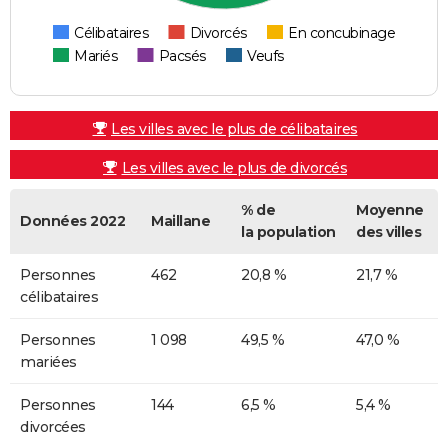
Célibataires
Divorcés
En concubinage
Mariés
Pacsés
Veufs
Les villes avec le plus de célibataires
Les villes avec le plus de divorcés
% de
Moyenne
Données 2022
Maillane
la population
des villes
Personnes
462
20,8 %
21,7 %
célibataires
Personnes
1 098
49,5 %
47,0 %
mariées
Personnes
144
6,5 %
5,4 %
divorcées