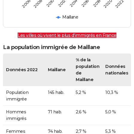
2022
2014
2006
2008
2016
2018
2010
2020
2012
Maillane
Les villes où vivent le plus d'immigrés en France
La population immigrée de Maillane
% de la
population
Données
Données 2022
Maillane
de
nationales
Maillane
Population
145 hab.
5,2 %
10,3 %
immigrée
Hommes
71 hab.
2,6 %
5,0 %
immigrés
Femmes
74 hab.
2,7 %
5,3 %