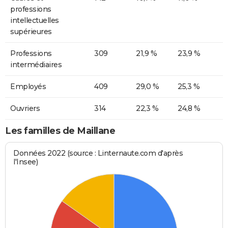
professions
intellectuelles
supérieures
Professions
309
21,9 %
23,9 %
intermédiaires
Employés
409
29,0 %
25,3 %
Ouvriers
314
22,3 %
24,8 %
Les familles de Maillane
Données 2022 (source : Linternaute.com d'après
l'Insee)