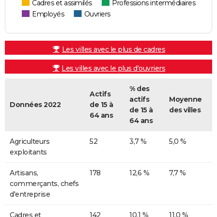
Cadres et assimilés
Professions intermédiaires
Employés
Ouvriers
Les villes avec le plus de cadres
Les villes avec le plus d'ouvriers
% des
Actifs
actifs
Moyenne
Données 2022
de 15 à
de 15 à
des villes
64 ans
64 ans
Agriculteurs
52
3,7 %
5,0 %
exploitants
Artisans,
178
12,6 %
7,7 %
commerçants, chefs
d'entreprise
Cadres et
142
10,1 %
11,0 %