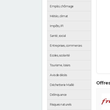
Emploi, chômage
Météo, climat
Impôts, IFI
Santé, social
Entreprises, commerces
Ecoles, scolarité
Tourisme, loisirs
Avis de décès
Offres
Déchetterie Maillé
Délinquance
Risques naturels