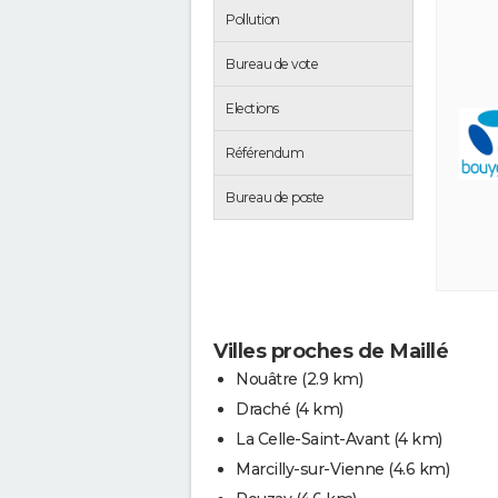
Pollution
Bureau de vote
Elections
Référendum
Bureau de poste
Villes proches de Maillé
Nouâtre
(2.9 km)
Draché
(4 km)
La Celle-Saint-Avant
(4 km)
Marcilly-sur-Vienne
(4.6 km)