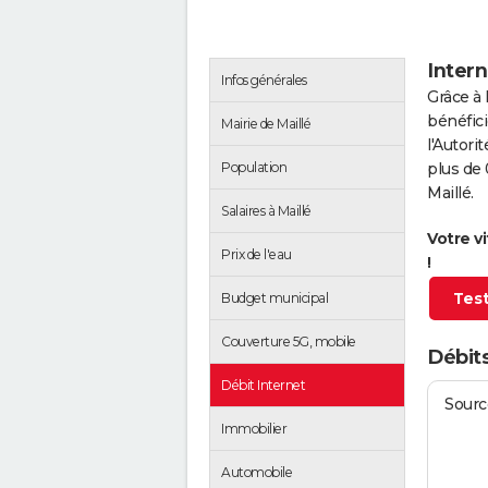
Intern
Infos générales
Grâce à 
bénéfici
Mairie de Maillé
l'Autor
Population
plus de 
Maillé.
Salaires à Maillé
Votre v
Prix de l'eau
!
Test
Budget municipal
Couverture 5G, mobile
Débits
Débit Internet
Source
Immobilier
Automobile