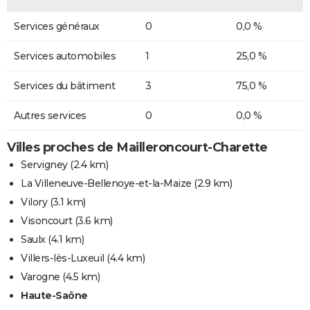
Services généraux
0
0,0 %
Services automobiles
1
25,0 %
Services du bâtiment
3
75,0 %
Autres services
0
0,0 %
Villes proches de Mailleroncourt-Charette
Servigney
(2.4 km)
La Villeneuve-Bellenoye-et-la-Maize
(2.9 km)
Vilory
(3.1 km)
Visoncourt
(3.6 km)
Saulx
(4.1 km)
Villers-lès-Luxeuil
(4.4 km)
Varogne
(4.5 km)
Haute-Saône