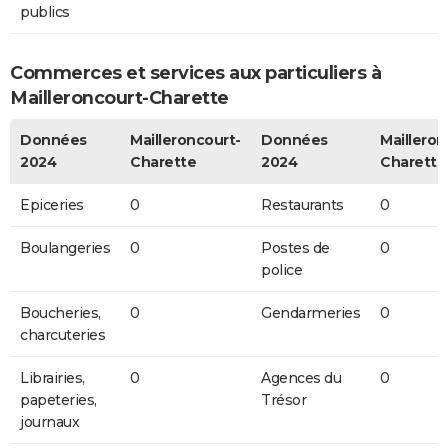
publics
Commerces et services aux particuliers à
Mailleroncourt-Charette
Données
Mailleroncourt-
Données
Mailleron
2024
Charette
2024
Charette
Epiceries
0
Restaurants
0
Boulangeries
0
Postes de
0
police
Boucheries,
0
Gendarmeries
0
charcuteries
Librairies,
0
Agences du
0
papeteries,
Trésor
journaux