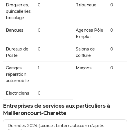
Drogueries,
0
Tribunaux
0
quincalleries,
bricolage
Banques
0
Agences Pôle
0
Emploi
Bureaux de
0
Salons de
0
Poste
coiffure
Garages,
1
Maçons
0
réparation
automobile
Electriciens
0
Entreprises de services aux particuliers à
Mailleroncourt-Charette
Données 2024 (source : Linternaute.com d'après