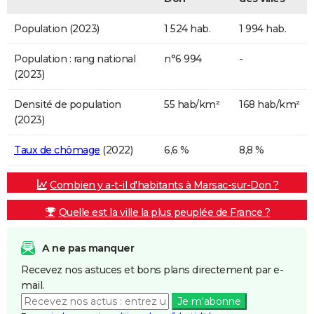
Population (2023)
1 524 hab.
1 994 hab.
Population : rang national
n°6 994
-
(2023)
Densité de population
55 hab/km²
168 hab/km²
(2023)
Taux de chômage
(2022)
6,6 %
8,8 %
Combien y a-t-il d'habitants à Marsac-sur-Don ?
Quelle est la ville la plus peuplée de France ?
A ne pas manquer
Recevez nos astuces et bons plans directement par e-
mail.
Je m'abonne