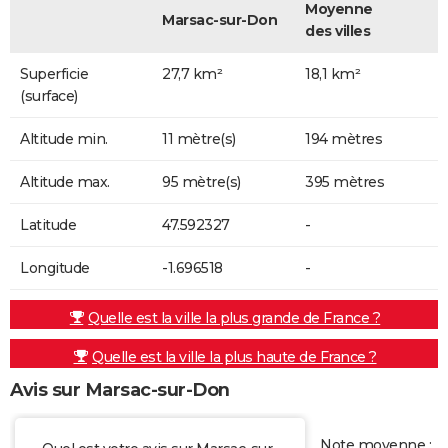
Moyenne
Marsac-sur-Don
des villes
Superficie
27,7 km²
18,1 km²
(surface)
Altitude min.
11 mètre(s)
194 mètres
Altitude max.
95 mètre(s)
395 mètres
Latitude
47.592327
-
Longitude
-1.696518
-
Quelle est la ville la plus grande de France ?
Quelle est la ville la plus haute de France ?
Avis sur Marsac-sur-Don
Note moyenne :