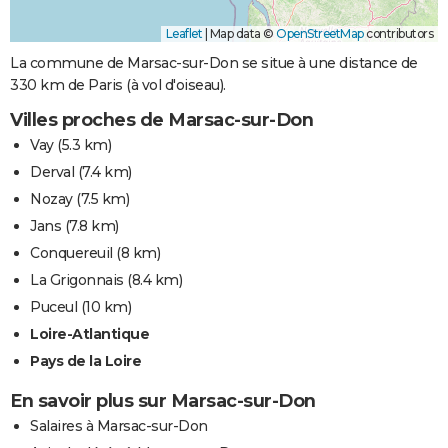
Leaflet
|
Map data ©
OpenStreetMap
contributors
La commune de Marsac-sur-Don se situe à une distance de
330 km de Paris (à vol d'oiseau).
Villes proches de Marsac-sur-Don
Vay
(5.3 km)
Derval
(7.4 km)
Nozay
(7.5 km)
Jans
(7.8 km)
Conquereuil
(8 km)
La Grigonnais
(8.4 km)
Puceul
(10 km)
Loire-Atlantique
Pays de la Loire
En savoir plus sur Marsac-sur-Don
Salaires à Marsac-sur-Don