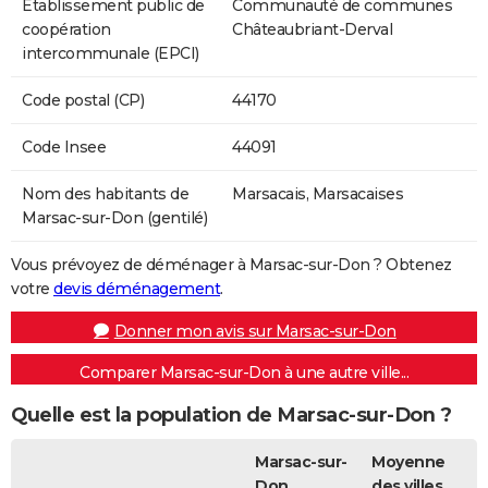
Etablissement public de
Communauté de communes
coopération
Châteaubriant-Derval
intercommunale (EPCI)
Code postal (CP)
44170
Code Insee
44091
Nom des habitants de
Marsacais, Marsacaises
Marsac-sur-Don (gentilé)
Vous prévoyez de déménager à Marsac-sur-Don ? Obtenez
votre
devis déménagement
.
Donner mon avis sur Marsac-sur-Don
Comparer Marsac-sur-Don à une autre ville...
Quelle est la population de Marsac-sur-Don ?
Marsac-sur-
Moyenne
Don
des villes