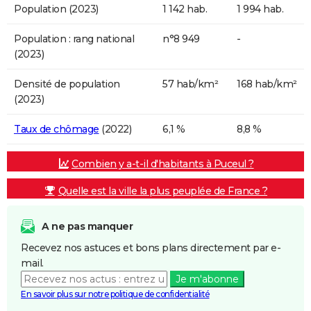
Population (2023)
1 142 hab.
1 994 hab.
Population : rang national
n°8 949
-
(2023)
Densité de population
57 hab/km²
168 hab/km²
(2023)
Taux de chômage
(2022)
6,1 %
8,8 %
Combien y a-t-il d'habitants à Puceul ?
Quelle est la ville la plus peuplée de France ?
A ne pas manquer
Recevez nos astuces et bons plans directement par e-
mail.
Je m'abonne
En savoir plus sur notre politique de confidentialité