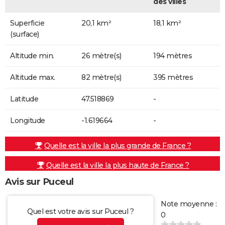
des villes
Superficie
20,1 km²
18,1 km²
(surface)
Altitude min.
26 mètre(s)
194 mètres
Altitude max.
82 mètre(s)
395 mètres
Latitude
47.518869
-
Longitude
-1.619664
-
Quelle est la ville la plus grande de France ?
Quelle est la ville la plus haute de France ?
Avis sur Puceul
Note moyenne :
Quel est votre avis sur Puceul ?
0