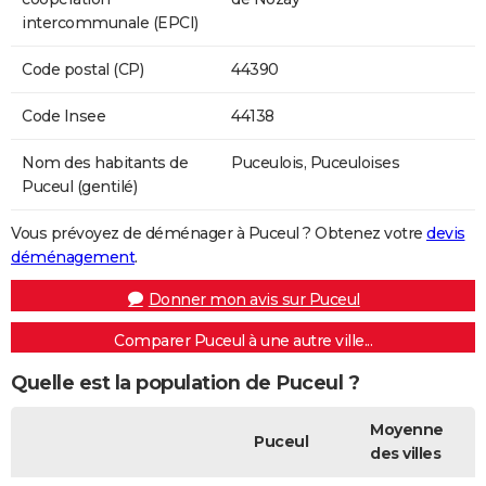
intercommunale (EPCI)
Code postal (CP)
44390
Code Insee
44138
Nom des habitants de
Puceulois, Puceuloises
Puceul (gentilé)
Vous prévoyez de déménager à Puceul ? Obtenez votre
devis
déménagement
.
Donner mon avis sur Puceul
Comparer Puceul à une autre ville...
Quelle est la population de Puceul ?
Moyenne
Puceul
des villes