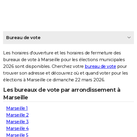
City break
Voyage de noces
Climat
Destinations
Voyage nature
Forum
+
PHOTO
GUIDES D'ACHAT
BONS PLANS
Bureau de vote
CARTE DE VOEUX
Les horaires d'ouverture et les horaires de fermeture des
Carte Bonne année
Carte Pâques
Carte de Noël
Carte Saint-Valentin
Carte d'anniversaire
DICTIONNAIRE
bureaux de vote à Marseille pour les élections municipales
2026 sont disponibles. Cherchez votre
bureau de vote
pour
Biographies
Expressions
Dictionnaire
Citations
Proverbes
PROGRAMME TV
trouver son adresse et découvrez où et quand voter pour les
élections à Marseille ce dimanche 22 mars 2026.
COPAINS D'AVANT
Les bureaux de vote par arrondissement à
Se connecter
Collèges
Universités
Service militaire
S'inscrire
Lycées
Primaires
Entreprises
Avis de recherche
AVIS DE DÉCÈS
Marseille
FORUM
Marseille 1
Marseille 2
Lifestyle
Sport
Television
Cinema
Bricolage
Culture
Auto
Voyage
Marseille 3
Marseille 4
Marseille 5