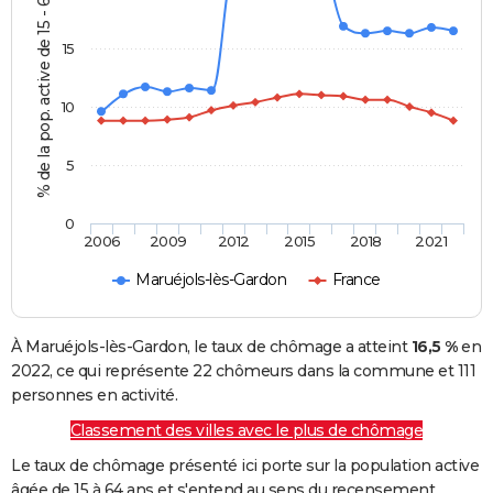
% de la pop. active de 15 - 64 ans
15
10
5
0
2006
2009
2012
2015
2018
2021
Maruéjols-lès-Gardon
France
À Maruéjols-lès-Gardon, le taux de chômage a atteint
16,5 %
en
2022, ce qui représente 22 chômeurs dans la commune et 111
personnes en activité.
Classement des villes avec le plus de chômage
Le taux de chômage présenté ici porte sur la population active
âgée de 15 à 64 ans et s'entend au sens du recensement.