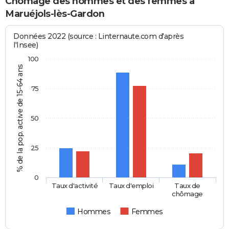
Chômage des hommes et des femmes à
Maruéjols-lès-Gardon
Données 2022 (source : Linternaute.com d'après
l'Insee)
100
% de la pop. active de 15-64 ans
75
50
25
0
Taux d'activité
Taux d'emploi
Taux de
chômage
Hommes
Femmes