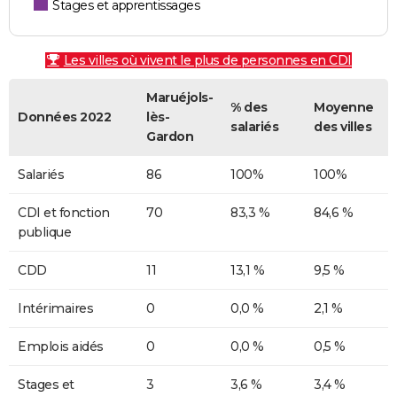
Stages et apprentissages
Les villes où vivent le plus de personnes en CDI
Maruéjols-
% des
Moyenne
Données 2022
lès-
salariés
des villes
Gardon
Salariés
86
100%
100%
CDI et fonction
70
83,3 %
84,6 %
publique
CDD
11
13,1 %
9,5 %
Intérimaires
0
0,0 %
2,1 %
Emplois aidés
0
0,0 %
0,5 %
Stages et
3
3,6 %
3,4 %