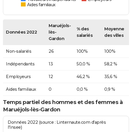
Aides familiaux
Maruéjols-
% des
Moyenne
Données 2022
lès-
salariés
des villes
Gardon
Non-salariés
26
100%
100%
Indépendants
13
50,0 %
58,2 %
Employeurs
12
46,2 %
35,6 %
Aides familiaux
0
0,0 %
0,9 %
Temps partiel des hommes et des femmes à
Maruéjols-lès-Gardon
Données 2022 (source : Linternaute.com d'après
l'Insee)