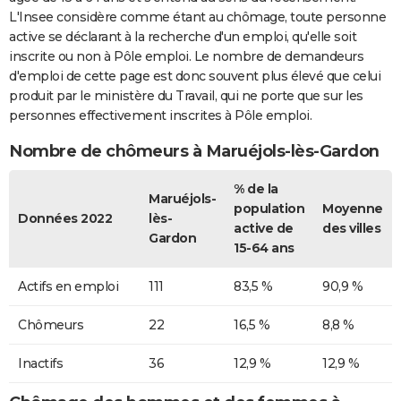
L'Insee considère comme étant au chômage, toute personne
active se déclarant à la recherche d'un emploi, qu'elle soit
inscrite ou non à Pôle emploi. Le nombre de demandeurs
d'emploi de cette page est donc souvent plus élevé que celui
produit par le ministère du Travail, qui ne porte que sur les
personnes effectivement inscrites à Pôle emploi.
Nombre de chômeurs à Maruéjols-lès-Gardon
% de la
Maruéjols-
population
Moyenne
Données 2022
lès-
active de
des villes
Gardon
15-64 ans
Actifs en emploi
111
83,5 %
90,9 %
Chômeurs
22
16,5 %
8,8 %
Inactifs
36
12,9 %
12,9 %