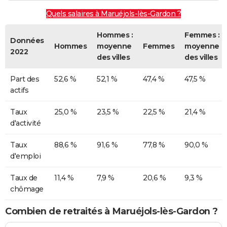
Quels salaires à Maruéjols-lès-Gardon ?
Hommes :
Femmes :
Données
Hommes
moyenne
Femmes
moyenne
2022
des villes
des villes
Part des
52,6 %
52,1 %
47,4 %
47,5 %
actifs
Taux
25,0 %
23,5 %
22,5 %
21,4 %
d'activité
Taux
88,6 %
91,6 %
77,8 %
90,0 %
d'emploi
Taux de
11,4 %
7,9 %
20,6 %
9,3 %
chômage
Combien de retraités à Maruéjols-lès-Gardon ?