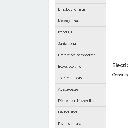
Emploi, chômage
Météo, climat
Impôts, IFI
Santé, social
Entreprises, commerces
Electi
Ecoles, scolarité
Consulte
Tourisme, loisirs
Avis de décès
Déchetterie Mazerulles
Délinquance
Risques naturels