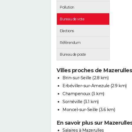
Pollution
Bureau de vote
Elections
Référendum
Bureau de poste
Villes proches de Mazerulles
Brin-sur-Seille
(2.8 km)
Erbéviller-sur-Amezule
(2.9 km)
Champenoux
(3 km)
Sornéville
(3.1 km)
Moncel-sur-Seille
(3.6 km)
En savoir plus sur Mazerulle
Salaires à Mazerulles