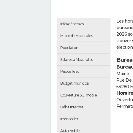
Les hora
Infos générales
bureaux 
2026 so
Mairie de Mazerulles
trouver 
électio
Population
Burea
Salaires à Mazerulles
Bureau
Prix de l'eau
Mairie
Rue De
Budget municipal
54280 M
Horair
Couverture 5G, mobile
Ouvertur
Fermetu
Débit Internet
Immobilier
Automobile