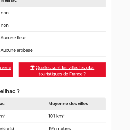
Meilhac
non
non
Aucune fleur
Aucune arobase
n vivre
Quelles sont les villes les plus
touristiques de France ?
eilhac ?
ac
Moyenne des villes
km²
18,1 km²
ètre(s)
194 mètres