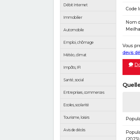
Débit Internet
Code 
Immobilier
Nom de
Meilha
Automobile
Emploi, chômage
Vous pr
devis 
Météo, climat
Do
Impôts, IFI
Santé, social
Quelle
Entreprises, commerces
Ecoles, scolarité
Tourisme, loisirs
Popula
Avis de décès
Popula
(2023)