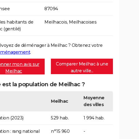
Insee
87094
s habitants de
Meilhacois, Meilhacoises
c (gentilé)
évoyez de déménager à Meilhac ? Obtenez votre
déménagement
.
Comparer Meilhac à une
nner mon avis sur
autre ville...
Meilhac
 est la population de Meilhac ?
Moyenne
Meilhac
des villes
tion (2023)
529 hab.
1 994 hab.
tion : rang national
n°15 960
-