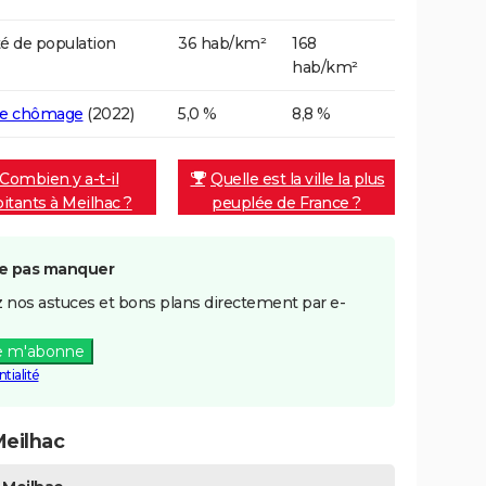
é de population
36 hab/km²
168
hab/km²
de chômage
(2022)
5,0 %
8,8 %
Combien y a-t-il
Quelle est la ville la plus
bitants à Meilhac ?
peuplée de France ?
e pas manquer
 nos astuces et bons plans directement par e-
e m'abonne
tialité
eilhac