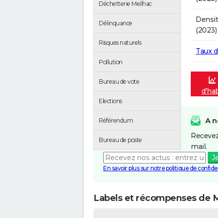
Déchetterie Meilhac
Densit
Délinquance
(2023)
Risques naturels
Taux 
Pollution
Bureau de vote
d'ha
Elections
A n
Référendum
Recevez
Bureau de poste
mail.
J
En savoir plus sur notre politique de confiden
Labels et récompenses de M