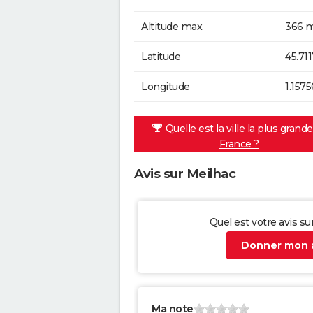
Altitude max.
366 m
Latitude
45.71
Longitude
1.157
Quelle est la ville la plus grand
France ?
Avis sur Meilhac
Quel est votre avis su
Donner mon a
Ma note