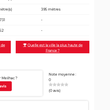
ètre(s)
395 mètres
1731
-
562
-
e de
Quelle est la ville la plus haute de
France ?
Note moyenne :
r Meilhac ?
0
vis
(
0
avis)