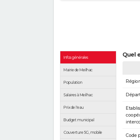
Quel e
Infos générales
Mairie de Meilhac
Régio
Population
Dépar
Salaires à Meilhac
Prix de l'eau
Etabli
coopér
Budget municipal
inter
Couverture 5G, mobile
Code p