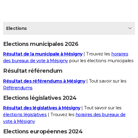
City break
Voyage de noces
Climat
Destinations
Voyage nature
Forum
+
PHOTO
GUIDES D'ACHAT
Elections
BONS PLANS
Elections municipales 2026
CARTE DE VOEUX
Résultat de la municipale à Mésigny
| Trouvez les
horaires
Carte Bonne année
Carte Pâques
Carte de Noël
Carte Saint-Valentin
Carte d'anniversaire
DICTIONNAIRE
des bureaux de vote à Mésigny
pour les élections municipales
Biographies
Expressions
Dictionnaire
Citations
Proverbes
PROGRAMME TV
Résultat référendum
Résultat des référendums à Mésigny
| Tout savoir sur les
COPAINS D'AVANT
Référendums
Se connecter
Collèges
Universités
Service militaire
S'inscrire
Lycées
Primaires
Entreprises
Avis de recherche
AVIS DE DÉCÈS
Elections législatives 2024
FORUM
Résultat des législatives à Mésigny
| Tout savoir sur les
élections législatives
| Trouvez les
horaires des bureaux de
Lifestyle
Sport
Television
Cinema
Bricolage
Culture
Auto
Voyage
vote à Mésigny
Elections européennes 2024