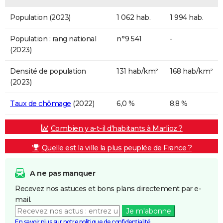
Population (2023)
1 062 hab.
1 994 hab.
Population : rang national
n°9 541
-
(2023)
Densité de population
131 hab/km²
168 hab/km²
(2023)
Taux de chômage
(2022)
6,0 %
8,8 %
Combien y a-t-il d'habitants à Marlioz ?
Quelle est la ville la plus peuplée de France ?
A ne pas manquer
Recevez nos astuces et bons plans directement par e-
mail.
Je m'abonne
En savoir plus sur notre politique de confidentialité