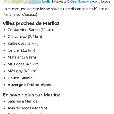
Leaflet
|
Map data ©
OpenStreetMap
contributors
La commune de Marlioz se situe à une distance de 419 km de
Paris (à vol d'oiseau).
Villes proches de Marlioz
Contamine-Sarzin
(2.1 km)
Chavannaz
(2.7 km)
Sallenôves
(3 km)
Cercier
(3.2 km)
Minzier
(3.4 km)
Musièges
(4.3 km)
Mésigny
(4.5 km)
Haute-Savoie
Auvergne-Rhône-Alpes
En savoir plus sur Marlioz
Salaires à Marlioz
Avis de décès à Marlioz