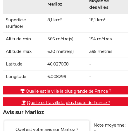
Moyenne
Marlioz
des villes
Superficie
8,1 km²
18,1 km²
(surface)
Altitude min.
366 mètre(s)
194 mètres
Altitude max.
630 mètre(s)
395 mètres
Latitude
46.027038
-
Longitude
6.008299
-
Quelle est la ville la plus grande de France ?
Quelle est la ville la plus haute de France ?
Avis sur Marlioz
Note moyenne :
Quel est votre avis sur Marlioz ?