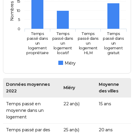
Nombres d'années
15
10
5
0
Temps
Temps
Temps
Temps
passé dans
passé dans
passé dans
passé dans
un
un
un
un
logement
logement
logement
logement
propriétaire
locatif
HLM
gratuit
Miéry
Données moyennes
Moyenne
Miéry
2022
des villes
Temps passé en
22 an(s)
15 ans
moyenne dans un
logement
Temps passé par des
25 an(s)
20 ans