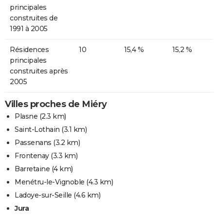
principales
construites de
1991 à 2005
Résidences
10
15,4 %
15,2 %
principales
construites après
2005
Villes proches de Miéry
Plasne
(2.3 km)
Saint-Lothain
(3.1 km)
Passenans
(3.2 km)
Frontenay
(3.3 km)
Barretaine
(4 km)
Menétru-le-Vignoble
(4.3 km)
Ladoye-sur-Seille
(4.6 km)
Jura