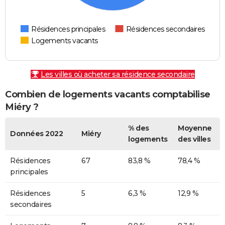
Résidences principales
Résidences secondaires
Logements vacants
Les villes où acheter sa résidence secondaire
Combien de logements vacants comptabilise
Miéry ?
% des
Moyenne
Données 2022
Miéry
logements
des villes
Résidences
67
83,8 %
78,4 %
principales
Résidences
5
6,3 %
12,9 %
secondaires