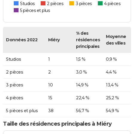
Studios
2 pièces
3 pièces
4 pièces
5 pièces et plus
% des
Moyenne
Données 2022
Miéry
résidences
des villes
principales
Studios
1
1,5 %
0,9 %
2 pièces
2
3,0 %
4,4 %
3 pièces
10
14,9 %
13,4 %
4 pièces
15
22,4 %
25,2 %
5 pièces et plus
38
56,7 %
54,9 %
Taille des résidences principales à Miéry