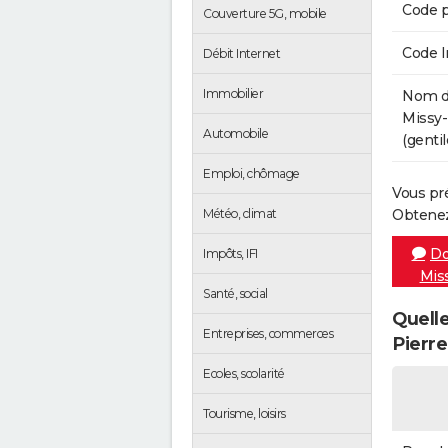
Code p
Couverture 5G, mobile
Code 
Débit Internet
Immobilier
Nom de
Missy-
Automobile
(gentil
Emploi, chômage
Vous pr
Météo, climat
Obtenez
Do
Impôts, IFI
Mis
Santé, social
Quelle
Entreprises, commerces
Pierre
Ecoles, scolarité
Tourisme, loisirs