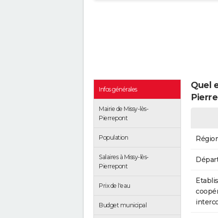
Quel e
Infos générales
Pierre
Mairie de Missy-lès-
Pierrepont
Population
Régio
Salaires à Missy-lès-
Dépar
Pierrepont
Etabli
Prix de l'eau
coopér
inter
Budget municipal