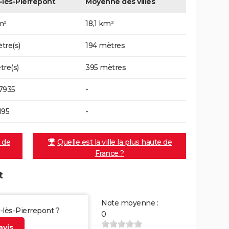
-lès-Pierrepont
Moyenne des villes
m²
18,1 km²
tre(s)
194 mètres
tre(s)
395 mètres
7935
-
195
-
e de
Quelle est la ville la plus haute de
France ?
t
Note moyenne :
y-lès-Pierrepont ?
0
vis