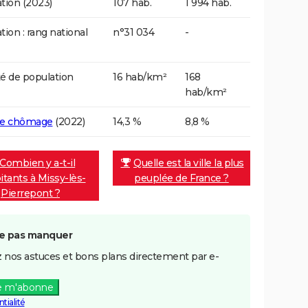
tion (2023)
107 hab.
1 994 hab.
tion : rang national
n°31 034
-
é de population
16 hab/km²
168
hab/km²
de chômage
(2022)
14,3 %
8,8 %
Combien y a-t-il
Quelle est la ville la plus
itants à Missy-lès-
peuplée de France ?
Pierrepont ?
e pas manquer
 nos astuces et bons plans directement par e-
e m'abonne
tialité