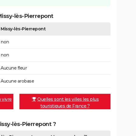
issy-lès-Pierrepont
Missy-lès-Pierrepont
non
non
Aucune fleur
Aucune arobase
n vivre
Quelles sont les villes les plus
touristiques de France ?
issy-lès-Pierrepont ?