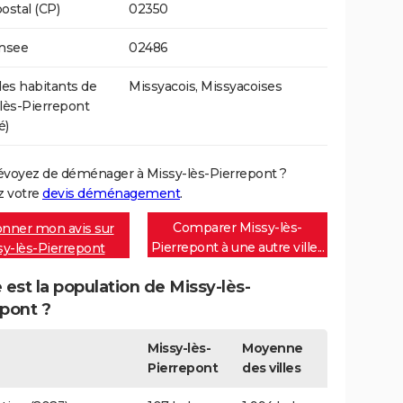
ostal (CP)
02350
Insee
02486
s habitants de
Missyacois, Missyacoises
lès-Pierrepont
é)
évoyez de déménager à Missy-lès-Pierrepont ?
 votre
devis déménagement
.
Comparer Missy-lès-
nner mon avis sur
Pierrepont à une autre ville...
sy-lès-Pierrepont
 est la population de Missy-lès-
pont ?
Missy-lès-
Moyenne
Pierrepont
des villes