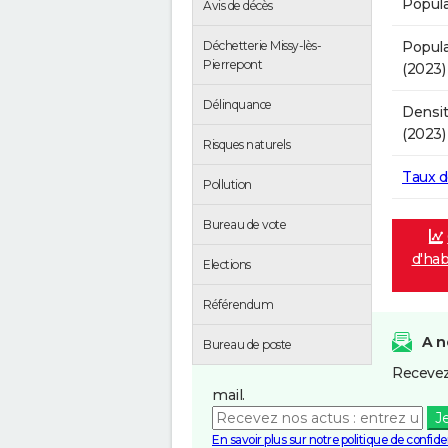
Popula
Avis de décès
Popula
Déchetterie Missy-lès-
Pierrepont
(2023)
Délinquance
Densit
(2023)
Risques naturels
Taux 
Pollution
Bureau de vote
d'hab
Elections
Référendum
A n
Bureau de poste
Recevez
mail.
J
En savoir plus sur notre politique de confiden