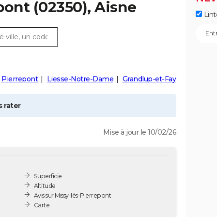
pont
(02350), Aisne
Lint
Pierrepont
Liesse-Notre-Dame
Grandlup-et-Fay
 rater
Mise à jour le 10/02/26
Superficie
Altitude
Avis sur Missy-lès-Pierrepont
Carte