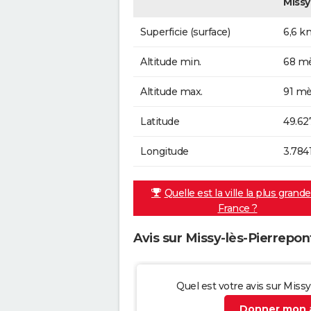
Missy
Superficie (surface)
6,6 k
Altitude min.
68 mè
Altitude max.
91 mè
Latitude
49.62
Longitude
3.784
Quelle est la ville la plus grand
France ?
Avis sur Missy-lès-Pierrepon
Quel est votre avis sur Miss
Donner mon a