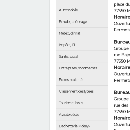
place d
Automobile
77550 M
Horair
Emploi, chômage
Ouvertur
Fermetu
Météo, climat
Bureau
Impôts, IFI
Groupe s
rue Bajo
Santé, social
77550 M
Horair
Entreprises, commerces
Ouvertur
Ecoles, scolarité
Fermetu
Classement des lycées
Bureau
Groupe s
Tourisme, loisirs
rue des 
77550 M
Avis de décès
Horair
Ouvertur
Déchetterie Moissy-