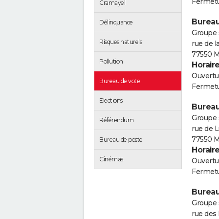
Fermetu
Cramayel
Bureau
Délinquance
Groupe 
Risques naturels
rue de 
77550 M
Pollution
Horair
Ouvertur
Bureau de vote
Fermetu
Elections
Bureau
Groupe 
Référendum
rue de 
77550 M
Bureau de poste
Horair
Cinémas
Ouvertur
Fermetu
Bureau
Groupe s
rue des