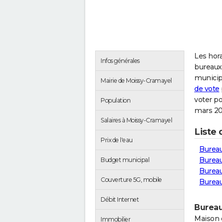
Les hora
Infos générales
bureaux
municip
Mairie de Moissy-Cramayel
de vote
voter p
Population
mars 20
Salaires à Moissy-Cramayel
Liste
Prix de l'eau
Bureau
Bureau
Budget municipal
Burea
Couverture 5G, mobile
Burea
Débit Internet
Bureau
Maison 
Immobilier