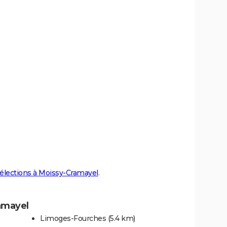
l
élections à Moissy-Cramayel
.
amayel
Limoges-Fourches
(5.4 km)