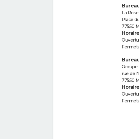
Bureau
La Rose
Place d
77550 M
Horair
Ouvertur
Fermetu
Bureau
Groupe s
rue de l
77550 M
Horair
Ouvertur
Fermetu