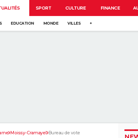
TUALITÉS
SPORT
CULTURE
FINANCE
A
S
EDUCATION
MONDE
VILLES
+
arne
Moissy-Cramayel
Bureau de vote
NEW