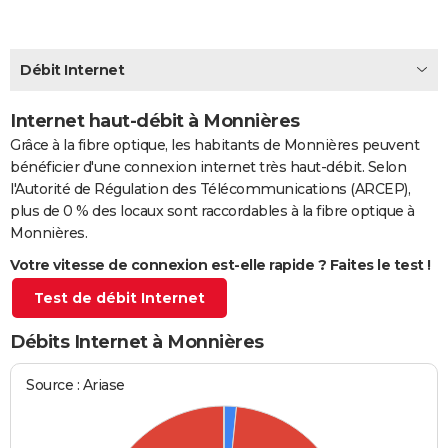
City break
Voyage de noces
Climat
Destinations
Voyage nature
Forum
+
PHOTO
GUIDES D'ACHAT
Débit Internet
BONS PLANS
Internet haut-débit à Monnières
Grâce à la fibre optique, les habitants de Monnières peuvent
CARTE DE VOEUX
bénéficier d'une connexion internet très haut-débit. Selon
Carte Bonne année
Carte Pâques
Carte de Noël
Carte Saint-Valentin
Carte d'anniversaire
DICTIONNAIRE
l'Autorité de Régulation des Télécommunications (ARCEP),
plus de 0 % des locaux sont raccordables à la fibre optique à
Biographies
Expressions
Dictionnaire
Citations
Proverbes
PROGRAMME TV
Monnières.
Votre vitesse de connexion est-elle rapide ? Faites le test !
COPAINS D'AVANT
Test de débit Internet
Se connecter
Collèges
Universités
Service militaire
S'inscrire
Lycées
Primaires
Entreprises
Avis de recherche
AVIS DE DÉCÈS
Débits Internet à Monnières
FORUM
Lifestyle
Sport
Television
Cinema
Bricolage
Culture
Auto
Voyage
Source : Ariase