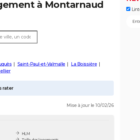
ogement à
Montarnaud
Lint
uquès
Saint-Paul-et-Valmalle
La Boissière
llier
 rater
Mise à jour le 10/02/26
HLM
Taille des logements