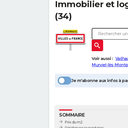
Immobilier et l
(34)
Voir aussi :
Vailha
Murviel-lès-Montpe
Je m'abonne aux infos à pas
SOMMAIRE
Prix du m2
Résidences secondaires