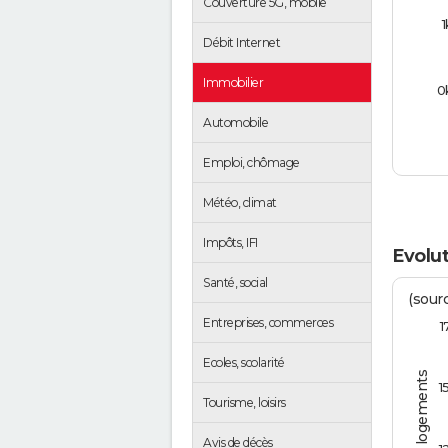
Couverture 5G, mobile
1
Débit Internet
Immobilier
0
Automobile
Emploi, chômage
Météo, climat
Impôts, IFI
Evolu
Santé, social
(sourc
Entreprises, commerces
1
Ecoles, scolarité
1
Tourisme, loisirs
Avis de décès