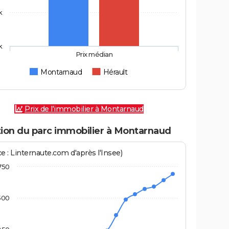
k
k
Prix médian
Montarnaud
Hérault
Prix de l'immobilier à Montarnaud
tion du parc immobilier à Montarnaud
e : Linternaute.com d'après l'Insee)
750
500