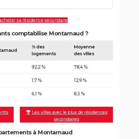
 acheter sa résidence secondaire
nts comptabilise Montarnaud ?
% des
Moyenne
tarnaud
logements
des villes
92,2 %
78,4 %
1,7 %
12,9 %
6,1 %
8,3 %
ents
Les villes avec le plus de résidences
secondaires
partements à Montarnaud