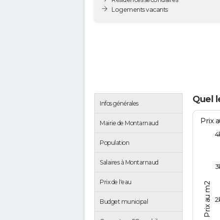
Logements vacants
Quel 
Infos générales
Prix 
Mairie de Montarnaud
4
Population
Salaires à Montarnaud
3
Prix de l'eau
Prix au m2
2
Budget municipal