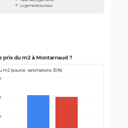
Logements sociaux
le prix du m2 à Montarnaud ?
au m2 (source : estimations JDN)
k
k
k