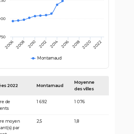
250
000
750
2022
2014
2006
2016
2008
2018
2010
2020
2012
Montarnaud
Moyenne
es 2022
Montarnaud
des villes
e de
1 692
1 076
ents
re moyen
2,5
1,8
ant(s) par