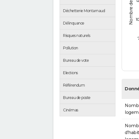
Nombre de logements
1
Déchetterie Montarnaud
1
Délinquance
Risques naturels
Pollution
Bureau de vote
Elections
Référendum
Donné
Bureau de poste
Nombr
Cinémas
logem
Nomb
d'habit