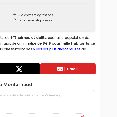
Violences et agressions
Drogues et stupéfiants
tal de
147 crimes et délits
pour une population de
 un taux de criminalité de
34,8 pour mille habitants
, ce
 du classement des
villes les plus dangereuses
de
Email
 à Montarnaud
le Ministère de l'Intérieur et des Outre-Mer)