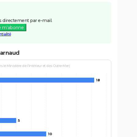
 directement par e-mail.
e m'abonne
tialité
tarnaud
le Ministère de l'Intérieur et des Outre-Mer)
18
5
10