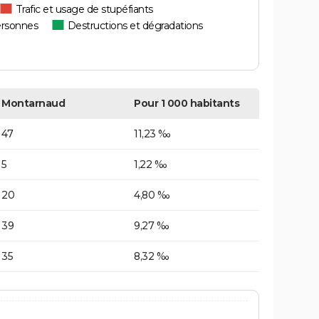
Trafic et usage de stupéfiants
ersonnes
Destructions et dégradations
Montarnaud
Pour 1 000 habitants
47
11,23 ‰
5
1,22 ‰
20
4,80 ‰
39
9,27 ‰
35
8,32 ‰