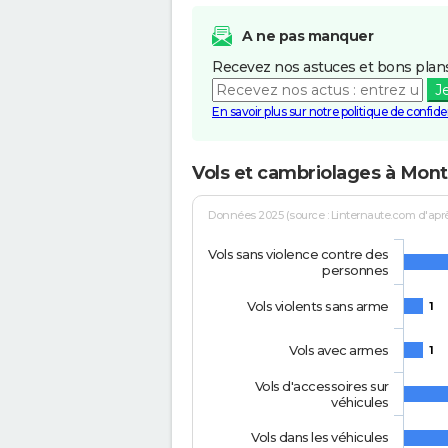
A ne pas manquer
Recevez nos astuces et bons plans
J
En savoir plus sur notre politique de confiden
Vols et cambriolages à Mon
Données 2025 (source : Linternaute.com d'après 
Vols sans violence contre des
personnes
Vols violents sans arme
1
Vols avec armes
1
Vols d'accessoires sur
véhicules
Vols dans les véhicules