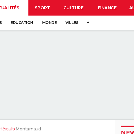
TUALITÉS
SPORT
CULTURE
FINANCE
A
S
EDUCATION
MONDE
VILLES
+
Hérault
Montarnaud
NEW