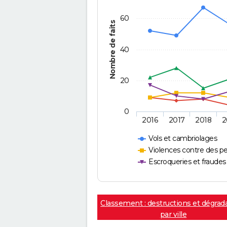
60
Nombre de faits
40
20
0
2016
2017
2018
2
Vols et cambriolages
Violences contre des p
Escroqueries et fraudes
Classement : destructions et dégrad
par ville