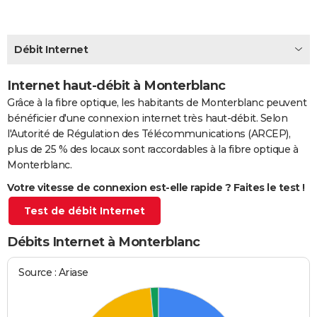
City break
Voyage de noces
Climat
Destinations
Voyage nature
Forum
+
PHOTO
GUIDES D'ACHAT
Débit Internet
BONS PLANS
Internet haut-débit à Monterblanc
Grâce à la fibre optique, les habitants de Monterblanc peuvent
CARTE DE VOEUX
bénéficier d'une connexion internet très haut-débit. Selon
Carte Bonne année
Carte Pâques
Carte de Noël
Carte Saint-Valentin
Carte d'anniversaire
DICTIONNAIRE
l'Autorité de Régulation des Télécommunications (ARCEP),
plus de 25 % des locaux sont raccordables à la fibre optique à
Biographies
Expressions
Dictionnaire
Citations
Proverbes
PROGRAMME TV
Monterblanc.
Votre vitesse de connexion est-elle rapide ? Faites le test !
COPAINS D'AVANT
Test de débit Internet
Se connecter
Collèges
Universités
Service militaire
S'inscrire
Lycées
Primaires
Entreprises
Avis de recherche
AVIS DE DÉCÈS
Débits Internet à Monterblanc
FORUM
Lifestyle
Sport
Television
Cinema
Bricolage
Culture
Auto
Voyage
Source : Ariase