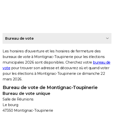
City break
Voyage de noces
Climat
Destinations
Voyage nature
Forum
+
PHOTO
GUIDES D'ACHAT
BONS PLANS
CARTE DE VOEUX
Bureau de vote
Carte Bonne année
Carte Pâques
Carte de Noël
Carte Saint-Valentin
Carte d'anniversaire
DICTIONNAIRE
Les horaires d'ouverture et les horaires de fermeture des
Biographies
Expressions
bureaux de vote à Montignac-Toupinerie pour les élections
Dictionnaire
Citations
Proverbes
PROGRAMME TV
municipales 2026 sont disponibles. Cherchez votre
bureau de
vote
pour trouver son adresse et découvrez où et quand voter
COPAINS D'AVANT
pour les élections à Montignac-Toupinerie ce dimanche 22
Se connecter
Collèges
Universités
Service militaire
S'inscrire
Lycées
Primaires
Entreprises
Avis de recherche
AVIS DE DÉCÈS
mars 2026.
Bureau de vote de Montignac-Toupinerie
FORUM
Bureau de vote unique
Lifestyle
Sport
Television
Cinema
Bricolage
Culture
Auto
Voyage
Salle de Réunions
Le bourg
47350 Montignac-Toupinerie