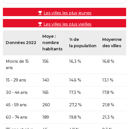
Les villes les plus jeunes
Les villes les plus vieilles
Moye :
% de
Moyenne
Données 2022
nombre
la population
des villes
habitants
Moins de 15
156
16,3 %
16,8 %
ans
15 - 29 ans
140
14,6 %
13,1 %
30 - 44 ans
165
17,3 %
17,8 %
45 - 59 ans
260
27,2 %
21,8 %
60 - 74 ans
189
19,8 %
21,3 %