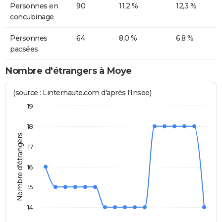
Personnes en
90
11,2 %
12,3 %
concubinage
Personnes
64
8,0 %
6,8 %
pacsées
Nombre d'étrangers à Moye
(source : Linternaute.com d'après l'Insee)
19
18
Nombre d'étrangers
17
16
15
14