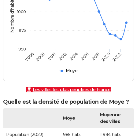
Nombre d'habitants
1000
975
950
2010
2018
2008
2016
2006
2014
2022
2012
2020
Moye
Les villes les plus peuplées de France
Quelle est la densité de population de Moye ?
Moyenne
Moye
des villes
Population (2023)
985 hab.
1 994 hab.