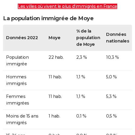
Les villes où vivent le plus d'immigrés en France
La population immigrée de Moye
% de la
Données
Données 2022
Moye
population
nationales
de Moye
Population
22 hab.
2,3 %
10,3 %
immigrée
Hommes
11 hab.
1,1 %
5,0 %
immigrés
Femmes
11 hab.
1,1 %
5,3 %
immigrées
Moins de 15 ans
1 hab.
0,1 %
0,5 %
immigrés