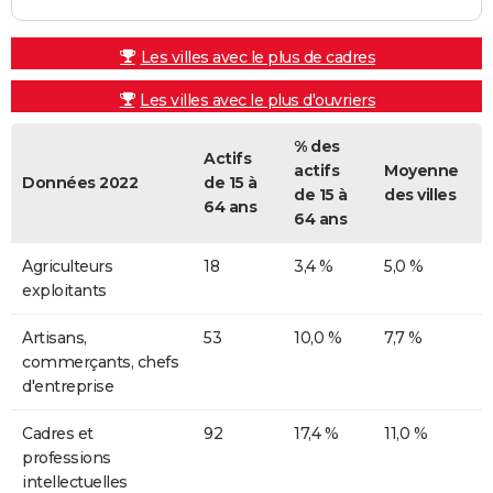
Les villes avec le plus de cadres
Les villes avec le plus d'ouvriers
% des
Actifs
actifs
Moyenne
Données 2022
de 15 à
de 15 à
des villes
64 ans
64 ans
Agriculteurs
18
3,4 %
5,0 %
exploitants
Artisans,
53
10,0 %
7,7 %
commerçants, chefs
d'entreprise
Cadres et
92
17,4 %
11,0 %
professions
intellectuelles