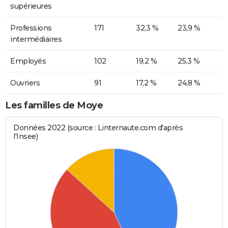
supérieures
Professions
171
32,3 %
23,9 %
intermédiaires
Employés
102
19,2 %
25,3 %
Ouvriers
91
17,2 %
24,8 %
Les familles de Moye
Données 2022 (source : Linternaute.com d'après
l'Insee)