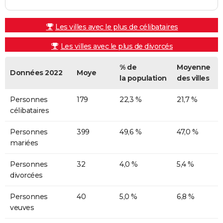
Les villes avec le plus de célibataires
Les villes avec le plus de divorcés
% de
Moyenne
Données 2022
Moye
la population
des villes
Personnes
179
22,3 %
21,7 %
célibataires
Personnes
399
49,6 %
47,0 %
mariées
Personnes
32
4,0 %
5,4 %
divorcées
Personnes
40
5,0 %
6,8 %
veuves