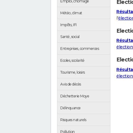
Electi
Emploi, chômage
Résulta
Météo, climat
l'
électio
Impôts, IFI
Electi
Santé, social
Résulta
élection
Entreprises, commerces
Elect
Ecoles, scolarité
Résulta
Tourisme, loisirs
électio
Avis de décès
Déchetterie Moye
Délinquance
Risques naturels
Pollution