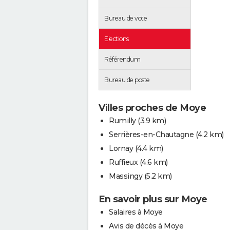
Bureau de vote
Elections
Référendum
Bureau de poste
Villes proches de Moye
Rumilly
(3.9 km)
Serrières-en-Chautagne
(4.2 km)
Lornay
(4.4 km)
Ruffieux
(4.6 km)
Massingy
(5.2 km)
En savoir plus sur Moye
Salaires à Moye
Avis de décès à Moye