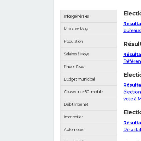
Elect
Infos générales
Résulta
Mairie de Moye
bureaux
Population
Résul
Résulta
Salaires à Moye
Référe
Prix de l'eau
Electi
Budget municipal
Résulta
élection
Couverture 5G, mobile
vote à 
Débit Internet
Elect
Immobilier
Résult
Résulta
Automobile