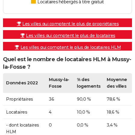
Locataires hébergés à titre gratuit
Les villes qui comptent le plus de propriétaires
Les villes qui comptent le plus de locataires
Les villes qui comptent le plus de locataires HLM
Quel est le nombre de locataires HLM à Mussy-
la-Fosse ?
Mussy-la-
% des
Moyenne
Données 2022
Fosse
logements
des villes
Propriétaires
36
90,0 %
78,6 %
Locataires
4
10,0 %
18,6 %
- dont locataires
0
0,0 %
3,4 %
HLM