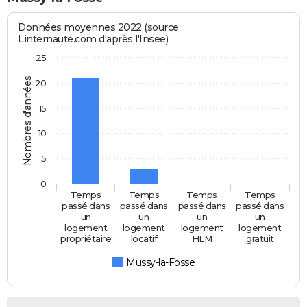
Données moyennes 2022 (source :
Linternaute.com d'après l'Insee)
25
Nombres d'années
20
15
10
5
0
Temps
Temps
Temps
Temps
passé dans
passé dans
passé dans
passé dans
un
un
un
un
logement
logement
logement
logement
propriétaire
locatif
HLM
gratuit
Mussy-la-Fosse