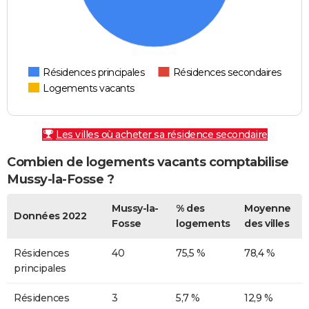
Résidences principales
Résidences secondaires
Logements vacants
Les villes où acheter sa résidence secondaire
Combien de logements vacants comptabilise
Mussy-la-Fosse ?
Mussy-la-
% des
Moyenne
Données 2022
Fosse
logements
des villes
Résidences
40
75,5 %
78,4 %
principales
Résidences
3
5,7 %
12,9 %