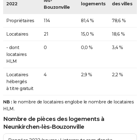
lès-
2022
logements
des villes
Bouzonville
Propriétaires
114
81,4 %
78,6 %
Locataires
21
15,0 %
18,6 %
- dont
0
0,0 %
3,4 %
locataires
HLM
Locataires
4
2,9 %
2,2 %
hébergés
à titre gratuit
NB :
le nombre de locataires englobe le nombre de locataires
HLM.
Nombre de pièces des logements à
Neunkirchen-lès-Bouzonville