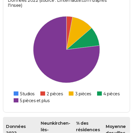
Données 2022 (source : Linternaute.com d'après
l'Insee)
Studios
2 pièces
3 pièces
4 pièces
5 pièces et plus
Neunkirchen-
% des
Données
Moyenne
lès-
résidences