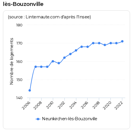
lès-Bouzonville
(source : Linternaute.com d'après l'Insee)
180
Nombre de logements
170
160
150
140
2022
2014
2006
2016
2008
2018
2010
2020
2012
Neunkirchen-lès-Bouzonville