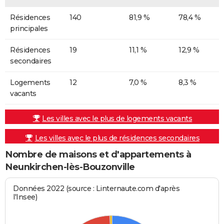
Résidences
140
81,9 %
78,4 %
principales
Résidences
19
11,1 %
12,9 %
secondaires
Logements
12
7,0 %
8,3 %
vacants
Les villes avec le plus de logements vacants
Les villes avec le plus de résidences secondaires
Nombre de maisons et d'appartements à
Neunkirchen-lès-Bouzonville
Données 2022 (source : Linternaute.com d'après
l'Insee)