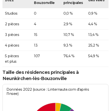
2022
des villes
Bouzonville
principales
Studios
0
0,0 %
0,9 %
2 pièces
4
2,9 %
4,4 %
3 pièces
15
10,7 %
13,4 %
4 pièces
13
9,3 %
25,2 %
5 pièces
107
76,4 %
54,9 %
et plus
Taille des résidences principales à
Neunkirchen-lès-Bouzonville
Données 2022 (source : Linternaute.com d'après
l'Insee)