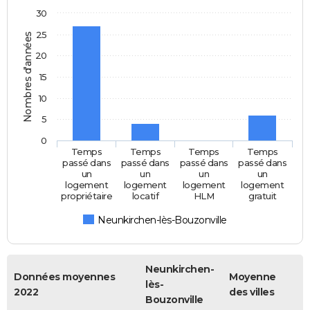
30
25
Nombres d'années
20
15
10
5
0
Temps
Temps
Temps
Temps
passé dans
passé dans
passé dans
passé dans
un
un
un
un
logement
logement
logement
logement
propriétaire
locatif
HLM
gratuit
Neunkirchen-lès-Bouzonville
Neunkirchen-
Données moyennes
Moyenne
lès-
2022
des villes
Bouzonville