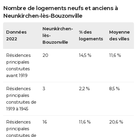
Nombre de logements neufs et anciens à
Neunkirchen-lès-Bouzonville
Neunkirchen-
Données
% des
Moyenne
lès-
2022
logements
des villes
Bouzonville
Résidences
20
14,5 %
11,6 %
principales
construites
avant 1919
Résidences
3
2,2 %
8,5 %
principales
construites de
1919 à 1945
Résidences
16
11,6 %
20,6 %
principales
construites de