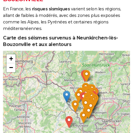
En France, les
risques sismiques
varient selon les régions,
Inondations
08/12/1982
31/12/1982
24 j
Oui
allant de faibles à modérés, avec des zones plus exposées
et/ou
comme les Alpes, les Pyrénées et certaines régions
Coulées de
méditerranéennes.
Boue
Carte des séismes survenus à Neunkirchen-lès-
Bouzonville et aux alentours
+
−