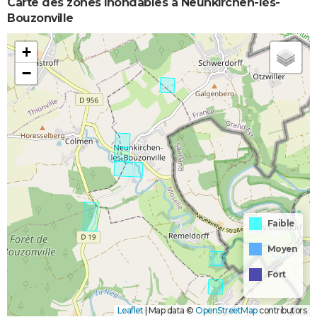
Carte des zones inondables à Neunkirchen-lès-
Bouzonville
+
−
Faible
Moyen
Fort
Leaflet
|
Map data ©
OpenStreetMap
contributors