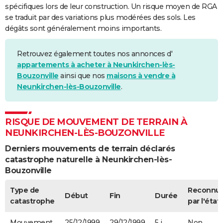
spécifiques lors de leur construction. Un risque moyen de RGA
se traduit par des variations plus modérées des sols. Les
dégâts sont généralement moins importants.
Retrouvez également toutes nos annonces d'
appartements à acheter à Neunkirchen-lès-
Bouzonville
ainsi que nos
maisons à vendre à
Neunkirchen-lès-Bouzonville
.
RISQUE DE MOUVEMENT DE TERRAIN À
NEUNKIRCHEN-LÈS-BOUZONVILLE
Derniers mouvements de terrain déclarés
catastrophe naturelle à Neunkirchen-lès-
Bouzonville
Type de
Reconnu
Début
Fin
Durée
catastrophe
par l'état
Mouvement
25/12/1999
29/12/1999
5 j
Non