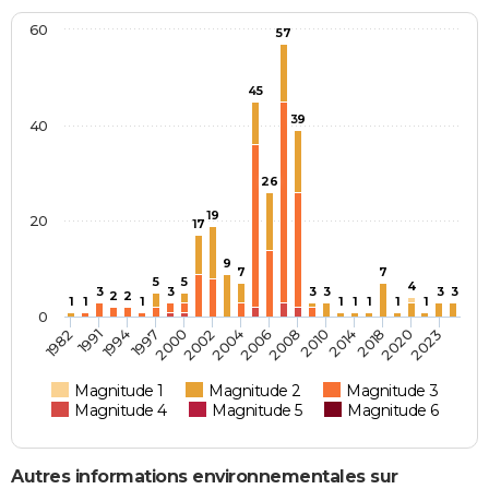
60
57
45
39
40
26
19
20
17
9
7
7
5
5
4
3
3
3
3
3
3
2
2
1
1
1
1
1
1
1
1
0
2020
2002
1997
2014
1991
2008
2004
2023
2000
2018
1994
2010
1982
2006
Magnitude 1
Magnitude 2
Magnitude 3
Magnitude 4
Magnitude 5
Magnitude 6
Autres informations environnementales sur