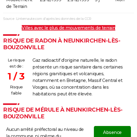
de Terrain
Source : Linternaute.com d'après les données de la CCR
Villes avec le plus de mouvements de terrain
RISQUE DE RADON À NEUNKIRCHEN-LÈS-
BOUZONVILLE
Le risque
Gaz radioactif d'origine naturelle, le radon
est de :
présente un risque sanitaire dans certaines
1 / 3
régions granitiques et volcaniques,
notamment en Bretagne, Massif Central et
Risque
Vosges, où sa concentration dans les
faible
habitations peut être élevée.
RISQUE DE MÉRULE À NEUNKIRCHEN-LÈS-
BOUZONVILLE
Aucun arrêté préfectoral au niveau de
Absence
la commune, ni même du