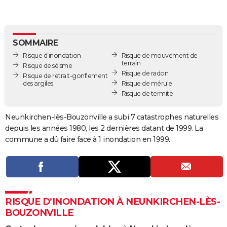
City break
Voyage de noces
Climat
Destinations
Voyage nature
Forum
+
PHOTO
GUIDES D'ACHAT
SOMMAIRE
BONS PLANS
Risque d’inondation
Risque de mouvement de
terrain
Risque de séisme
Risque de radon
CARTE DE VOEUX
Risque de retrait-gonflement
des argiles
Risque de mérule
Carte Bonne année
Carte Pâques
Carte de Noël
Carte Saint-Valentin
Carte d'anniversaire
Risque de termite
DICTIONNAIRE
Biographies
Expressions
Dictionnaire
Citations
Proverbes
PROGRAMME TV
Neunkirchen-lès-Bouzonville a subi 7 catastrophes naturelles
depuis les années 1980, les 2 dernières datant de 1999. La
COPAINS D'AVANT
commune a dû faire face à 1 inondation en 1999.
Se connecter
Collèges
Universités
Service militaire
S'inscrire
Lycées
Primaires
Entreprises
Avis de recherche
AVIS DE DÉCÈS
FORUM
Lifestyle
Sport
Television
Cinema
Bricolage
Culture
Auto
Voyage
RISQUE D’INONDATION À NEUNKIRCHEN-LÈS-
BOUZONVILLE