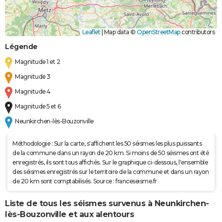
Leaflet
|
Map data ©
OpenStreetMap
contributors
Légende
Magnitude 1 et 2
Magnitude 3
Magnitude 4
Magnitude 5 et 6
Neunkirchen-lès-Bouzonville
Méthodologie : Sur la carte, s'affichent les 50 séismes les plus puissants
de la commune dans un rayon de 20 km. Si moins de 50 séismes ont été
enregistrés, ils sont tous affichés. Sur le graphique ci-dessous, l'ensemble
des séismes enregistrés sur le territoire de la commune et dans un rayon
de 20 km sont comptabilisés. Source : franceseisme.fr
Liste de tous les séismes survenus à Neunkirchen-
lès-Bouzonville et aux alentours