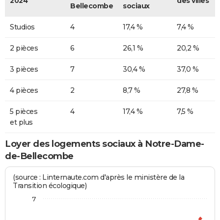
2024
des villes
Bellecombe
sociaux
Studios
4
17,4 %
7,4 %
2 pièces
6
26,1 %
20,2 %
3 pièces
7
30,4 %
37,0 %
4 pièces
2
8,7 %
27,8 %
5 pièces
4
17,4 %
7,5 %
et plus
Loyer des logements sociaux à Notre-Dame-
de-Bellecombe
(source : Linternaute.com d'après le ministère de la
Transition écologique)
7