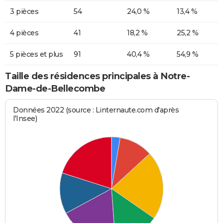
3 pièces
54
24,0 %
13,4 %
4 pièces
41
18,2 %
25,2 %
5 pièces et plus
91
40,4 %
54,9 %
Taille des résidences principales à Notre-
Dame-de-Bellecombe
Données 2022 (source : Linternaute.com d'après
l'Insee)