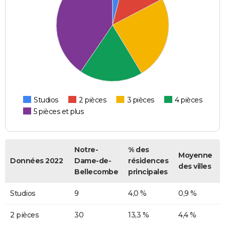
Studios
2 pièces
3 pièces
4 pièces
5 pièces et plus
Notre-
% des
Moyenne
Données 2022
Dame-de-
résidences
des villes
Bellecombe
principales
Studios
9
4,0 %
0,9 %
2 pièces
30
13,3 %
4,4 %