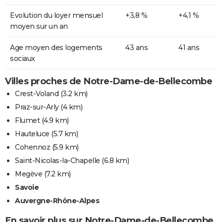
Evolution du loyer mensuel
+3,8 %
+4,1 %
moyen sur un an
Age moyen des logements
43 ans
41 ans
sociaux
Villes proches de Notre-Dame-de-Bellecombe
Crest-Voland
(3.2 km)
Praz-sur-Arly
(4 km)
Flumet
(4.9 km)
Hauteluce
(5.7 km)
Cohennoz
(5.9 km)
Saint-Nicolas-la-Chapelle
(6.8 km)
Megève
(7.2 km)
Savoie
Auvergne-Rhône-Alpes
En savoir plus sur Notre-Dame-de-Bellecombe