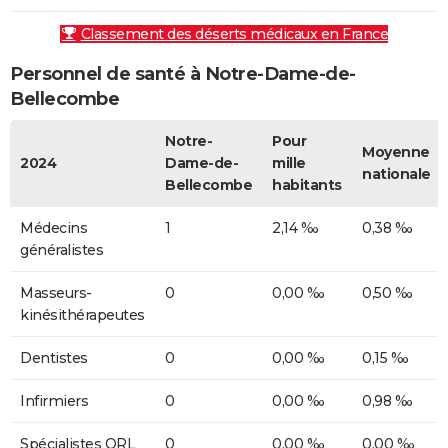
Classement des déserts médicaux en France
Personnel de santé à Notre-Dame-de-
Bellecombe
Notre-
Pour
Moyenne
2024
Dame-de-
mille
nationale
Bellecombe
habitants
Médecins
1
2,14 ‰
0,38 ‰
généralistes
Masseurs-
0
0,00 ‰
0,50 ‰
kinésithérapeutes
Dentistes
0
0,00 ‰
0,15 ‰
Infirmiers
0
0,00 ‰
0,98 ‰
Spécialistes ORL
0
0,00 ‰
0,00 ‰