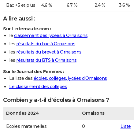
Bac +5 et plus
4,6 %
6,7 %
2,4 %
3,6 %
A lire aussi :
Sur Linternaute.com :
le
classement des lycées à Ornaisons
les
résultats du bac à Ornaisons
les
résultats du brevet à Ornaisons
les
résultats du BTS à Ornaisons
Sur le Journal des Femmes :
La liste des
écoles, collèges, lycées d'Ornaisons
Le classement des collèges
Combien y a-t-il d'écoles à Ornaisons ?
Données 2024
Ornaisons
Ecoles maternelles
0
Liste