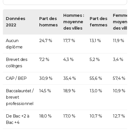
Hommes :
Femmes
Données
Part des
Part des
moyenne
moyenn
2022
hommes
femmes
des villes
des ville
Aucun
24,7 %
17,7 %
13,1 %
11,9 %
diplôme
Brevet des
7,2 %
4,3 %
5,2 %
3,4 %
collèges
CAP / BEP
30,9 %
35,4 %
55,6 %
57,4 %
Baccalauréat /
14,5 %
18,9 %
13,0 %
10,9 %
brevet
professionnel
De Bac +2 à
18,0 %
17,0 %
10,7 %
12,7 %
Bac +4