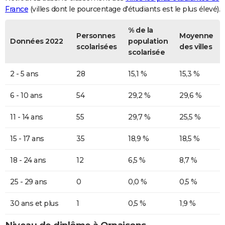
France
(villes dont le pourcentage d'étudiants est le plus élevé).
% de la
Personnes
Moyenne
Données 2022
population
scolarisées
des villes
scolarisée
2 - 5 ans
28
15,1 %
15,3 %
6 - 10 ans
54
29,2 %
29,6 %
11 - 14 ans
55
29,7 %
25,5 %
15 - 17 ans
35
18,9 %
18,5 %
18 - 24 ans
12
6,5 %
8,7 %
25 - 29 ans
0
0,0 %
0,5 %
30 ans et plus
1
0,5 %
1,9 %