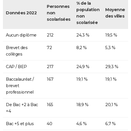
% de la
Personnes
population
Moyenne
Données 2022
non
non
des villes
scolarisées
scolarisée
Aucun diplôme
212
24,3 %
19,5 %
Brevet des
72
8,2 %
5,3 %
collèges
CAP / BEP
217
24,9 %
29,3 %
Baccalauréat /
167
19,1 %
19,1 %
brevet
professionnel
De Bac +2 à Bac
165
18,9 %
20,1 %
+4
Bac +5 et plus
40
4,6 %
6,7 %