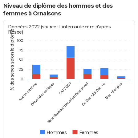
Niveau de diplôme des hommes et des
femmes à Ornaisons
Données 2022 (source : Linternaute.com d'après
% des sexes selon le diplôme
l'Insee)
100
75
50
25
0
Aucun diplôme
Baccalauréat / brevet professionnel
CAP / BEP
Bac +5 et plus
Brevet des collèges
De Bac +2 à Bac +4
Hommes
Femmes