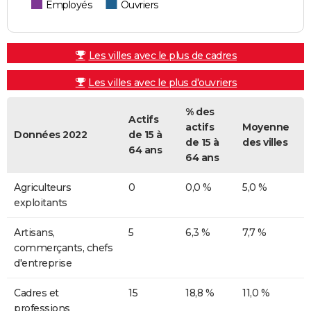
Employés
Ouvriers
Les villes avec le plus de cadres
Les villes avec le plus d'ouvriers
% des
Actifs
actifs
Moyenne
Données 2022
de 15 à
de 15 à
des villes
64 ans
64 ans
Agriculteurs
0
0,0 %
5,0 %
exploitants
Artisans,
5
6,3 %
7,7 %
commerçants, chefs
d'entreprise
Cadres et
15
18,8 %
11,0 %
professions