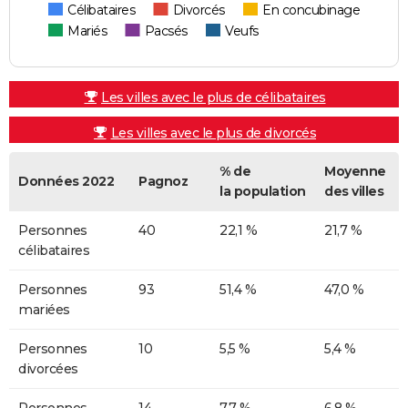
Célibataires
Divorcés
En concubinage
Mariés
Pacsés
Veufs
Les villes avec le plus de célibataires
Les villes avec le plus de divorcés
% de
Moyenne
Données 2022
Pagnoz
la population
des villes
Personnes
40
22,1 %
21,7 %
célibataires
Personnes
93
51,4 %
47,0 %
mariées
Personnes
10
5,5 %
5,4 %
divorcées