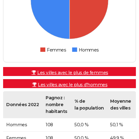
Femmes
Hommes
Les villes avec le plus de femmes
Les villes avec le plus d'hommes
Pagnoz :
% de
Moyenne
Données 2022
nombre
la population
des villes
habitants
Hommes
108
50,0 %
50,1 %
Femmes
108
50,0 %
49,9 %