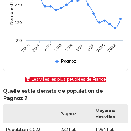
Nombre d'habitants
230
220
210
2010
2008
2006
2022
2020
2018
2016
2014
2012
Pagnoz
Les villes les plus peuplées de France
Quelle est la densité de population de
Pagnoz ?
Moyenne
Pagnoz
des villes
Population (2023)
222 hab.
1 994 hab.