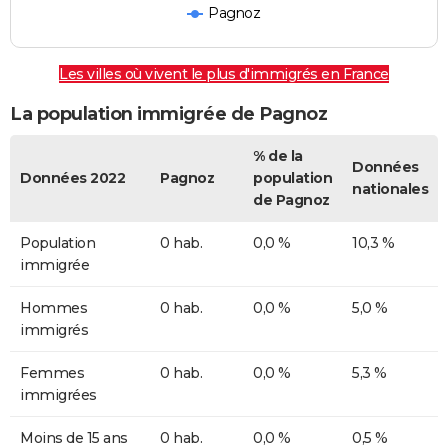
Pagnoz
Les villes où vivent le plus d'immigrés en France
La population immigrée de Pagnoz
% de la
Données
Données 2022
Pagnoz
population
nationales
de Pagnoz
Population
0 hab.
0,0 %
10,3 %
immigrée
Hommes
0 hab.
0,0 %
5,0 %
immigrés
Femmes
0 hab.
0,0 %
5,3 %
immigrées
Moins de 15 ans
0 hab.
0,0 %
0,5 %