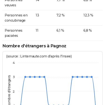
Personnes
14
7,7 %
6,8 %
veuves
Personnes en
13
7,2 %
12,3 %
concubinage
Personnes
11
6,1 %
6,8 %
pacsées
Nombre d'étrangers à Pagnoz
(source : Linternaute.com d'après l'Insee)
4
Nombre d'étrangers
3
2