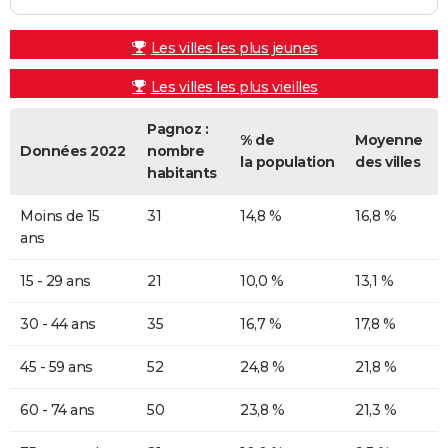
Les villes les plus jeunes
Les villes les plus vieilles
Pagnoz :
% de
Moyenne
Données 2022
nombre
la population
des villes
habitants
Moins de 15
31
14,8 %
16,8 %
ans
15 - 29 ans
21
10,0 %
13,1 %
30 - 44 ans
35
16,7 %
17,8 %
45 - 59 ans
52
24,8 %
21,8 %
60 - 74 ans
50
23,8 %
21,3 %