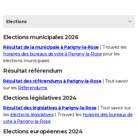
City break
Voyage de noces
Climat
Destinations
Voyage nature
Forum
+
PHOTO
GUIDES D'ACHAT
Elections
BONS PLANS
Elections municipales 2026
CARTE DE VOEUX
Résultat de la municipale à Parigny-la-Rose
| Trouvez les
horaires des bureaux de vote à Parigny-la-Rose
pour les
Carte Bonne année
Carte Pâques
Carte de Noël
Carte Saint-Valentin
Carte d'anniversaire
DICTIONNAIRE
élections municipales
Biographies
Expressions
Dictionnaire
Citations
Proverbes
PROGRAMME TV
Résultat référendum
Résultat des référendums à Parigny-la-Rose
| Tout savoir
COPAINS D'AVANT
sur les
Référendums
Se connecter
Collèges
Universités
Service militaire
S'inscrire
Lycées
Primaires
Entreprises
Avis de recherche
AVIS DE DÉCÈS
Elections législatives 2024
FORUM
Résultat des législatives à Parigny-la-Rose
| Tout savoir sur
les
élections législatives
| Trouvez les
horaires des bureaux de
Lifestyle
Sport
Television
Cinema
Bricolage
Culture
Auto
Voyage
vote à Parigny-la-Rose
Elections européennes 2024