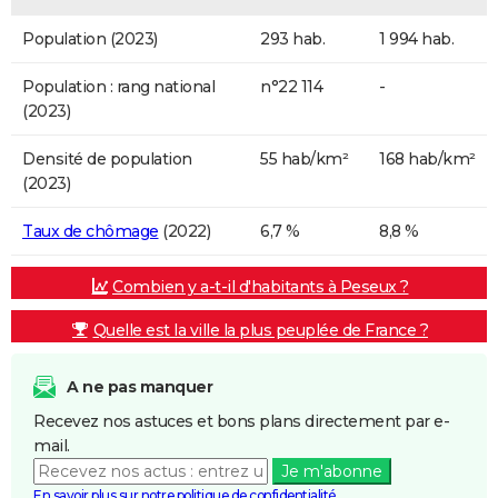
Population (2023)
293 hab.
1 994 hab.
Population : rang national
n°22 114
-
(2023)
Densité de population
55 hab/km²
168 hab/km²
(2023)
Taux de chômage
(2022)
6,7 %
8,8 %
Combien y a-t-il d'habitants à Peseux ?
Quelle est la ville la plus peuplée de France ?
A ne pas manquer
Recevez nos astuces et bons plans directement par e-
mail.
Je m'abonne
En savoir plus sur notre politique de confidentialité