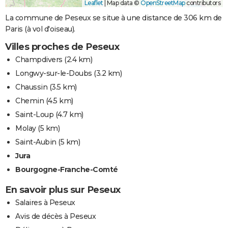
Leaflet
|
Map data ©
OpenStreetMap
contributors
La commune de Peseux se situe à une distance de 306 km de
Paris (à vol d'oiseau).
Villes proches de Peseux
Champdivers
(2.4 km)
Longwy-sur-le-Doubs
(3.2 km)
Chaussin
(3.5 km)
Chemin
(4.5 km)
Saint-Loup
(4.7 km)
Molay
(5 km)
Saint-Aubin
(5 km)
Jura
Bourgogne-Franche-Comté
En savoir plus sur Peseux
Salaires à Peseux
Avis de décès à Peseux