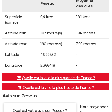
Moyenne
Peseux
des villes
Superficie
5,4 km²
18,1 km²
(surface)
Altitude min.
187 mètre(s)
194 mètres
Altitude max.
190 mètre(s)
395 mètres
Latitude
46.99352
-
Longitude
5.366418
-
Quelle est la ville la plus grande de France ?
Quelle est la ville la plus haute de France ?
Avis sur Peseux
Note moyenne :
Quel est votre avis sur Peseux ?