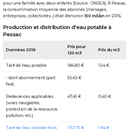
pour une famille avec deux enfants (Source : ONSEA). À Pessac,
la consommation moyenne des abonnés (ménages,
entreprises, collectivités...) était d'environ
150 m3/an
en 2016.
Production et distribution d'eau potable à
Pessac
Prix pour
Données 2016
Prix du m3
120 m3
Tarif de l'eau potable
184,80 €
1,54 €
- dont abonnement (part
55,43 €
fixe)
Redevances applicables
47,45 €
0,40 €
(voies navigables,
protection de la ressource,
pollution, etc.)
Tarif de l'eau potable Hors
232,25 €
1,94 €