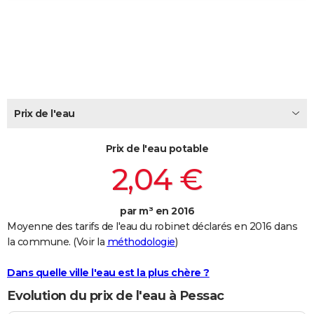
City break
Voyage de noces
Climat
Destinations
Voyage nature
Forum
+
PHOTO
GUIDES D'ACHAT
BONS PLANS
CARTE DE VOEUX
Prix de l'eau
Carte Bonne année
Carte Pâques
Carte de Noël
Carte Saint-Valentin
Carte d'anniversaire
DICTIONNAIRE
Prix de l'eau potable
Biographies
Expressions
Dictionnaire
Citations
Proverbes
PROGRAMME TV
2,04 €
COPAINS D'AVANT
par m³ en 2016
Se connecter
Collèges
Universités
Service militaire
S'inscrire
Lycées
Primaires
Entreprises
Avis de recherche
AVIS DE DÉCÈS
Moyenne des tarifs de l'eau du robinet déclarés en 2016 dans
la commune. (Voir la
méthodologie
)
FORUM
Lifestyle
Sport
Television
Cinema
Bricolage
Culture
Auto
Voyage
Dans quelle ville l'eau est la plus chère ?
Evolution du prix de l'eau à Pessac