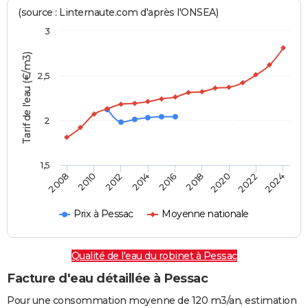
(source : Linternaute.com d'après l'ONSEA)
3
Tarif de l'eau (€/m3)
2,5
2
1,5
2016
2014
2024
2012
2022
2010
2020
2008
2018
Prix à Pessac
Moyenne nationale
Qualité de l'eau du robinet à Pessac
Facture d'eau détaillée à Pessac
Pour une consommation moyenne de 120 m3/an, estimation