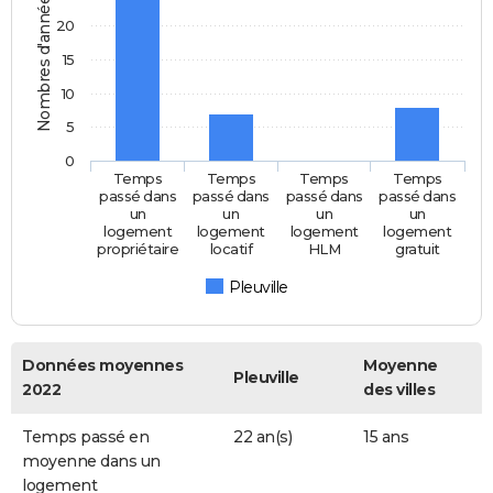
Nombres d'années
20
15
10
5
0
Temps
Temps
Temps
Temps
passé dans
passé dans
passé dans
passé dans
un
un
un
un
logement
logement
logement
logement
propriétaire
locatif
HLM
gratuit
Pleuville
Données moyennes
Moyenne
Pleuville
2022
des villes
Temps passé en
22 an(s)
15 ans
moyenne dans un
logement