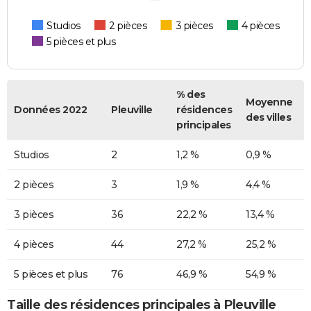
Studios
2 pièces
3 pièces
4 pièces
5 pièces et plus
% des
Moyenne
Données 2022
Pleuville
résidences
des villes
principales
Studios
2
1,2 %
0,9 %
2 pièces
3
1,9 %
4,4 %
3 pièces
36
22,2 %
13,4 %
4 pièces
44
27,2 %
25,2 %
5 pièces et plus
76
46,9 %
54,9 %
Taille des résidences principales à Pleuville