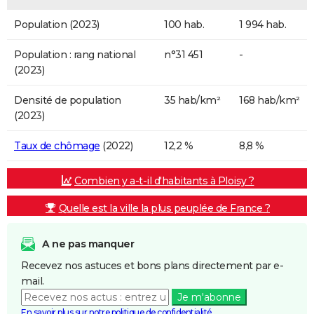
Population (2023)
100 hab.
1 994 hab.
Population : rang national
n°31 451
-
(2023)
Densité de population
35 hab/km²
168 hab/km²
(2023)
Taux de chômage
(2022)
12,2 %
8,8 %
Combien y a-t-il d'habitants à Ploisy ?
Quelle est la ville la plus peuplée de France ?
A ne pas manquer
Recevez nos astuces et bons plans directement par e-
mail.
Je m'abonne
En savoir plus sur notre politique de confidentialité