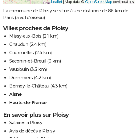
Leaflet
|
Map data ©
OpenStreetMap
contributors
La commune de Ploisy se situe à une distance de 86 km de
Paris (à vol d'oiseau).
Villes proches de Ploisy
Missy-aux-Bois
(2.1 km)
Chaudun
(2.4 km)
Courmelles
(2.4 km)
Saconin-et-Breuil
(3 km)
Vauxbuin
(3.3 km)
Dommiers
(4.2 km)
Bernoy-le-Château
(4.3 km)
Aisne
Hauts-de-France
En savoir plus sur Ploisy
Salaires à Ploisy
Avis de décès à Ploisy