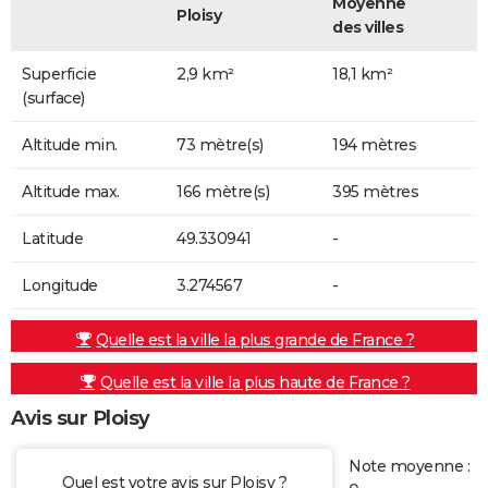
Moyenne
Ploisy
des villes
Superficie
2,9 km²
18,1 km²
(surface)
Altitude min.
73 mètre(s)
194 mètres
Altitude max.
166 mètre(s)
395 mètres
Latitude
49.330941
-
Longitude
3.274567
-
Quelle est la ville la plus grande de France ?
Quelle est la ville la plus haute de France ?
Avis sur Ploisy
Note moyenne :
Quel est votre avis sur Ploisy ?