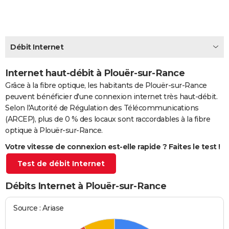
City break
Voyage de noces
Climat
Destinations
Voyage nature
Forum
+
PHOTO
GUIDES D'ACHAT
Débit Internet
BONS PLANS
Internet haut-débit à Plouër-sur-Rance
CARTE DE VOEUX
Grâce à la fibre optique, les habitants de Plouër-sur-Rance
Carte Bonne année
Carte Pâques
Carte de Noël
Carte Saint-Valentin
Carte d'anniversaire
DICTIONNAIRE
peuvent bénéficier d'une connexion internet très haut-débit.
Selon l'Autorité de Régulation des Télécommunications
Biographies
Expressions
Dictionnaire
Citations
Proverbes
PROGRAMME TV
(ARCEP), plus de 0 % des locaux sont raccordables à la fibre
optique à Plouër-sur-Rance.
COPAINS D'AVANT
Votre vitesse de connexion est-elle rapide ? Faites le test !
Se connecter
Collèges
Universités
Service militaire
S'inscrire
Lycées
Primaires
Entreprises
Avis de recherche
AVIS DE DÉCÈS
Test de débit Internet
FORUM
Débits Internet à Plouër-sur-Rance
Lifestyle
Sport
Television
Cinema
Bricolage
Culture
Auto
Voyage
Source : Ariase