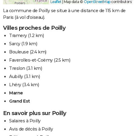
Leaflet
|
Map data ©
OpenStreetMap
contributors
La commune de Poilly se situe à une distance de 115 km de
Paris (à vol d'oiseau).
Villes proches de Poilly
Tramery
(1.2 km)
Sarcy
(1.9 km)
Bouleuse
(2.4 km)
Faverolles-et-Coëmy
(2.5 km)
Treslon
(3.1 km)
Aubilly
(3.1 km)
Lhéry
(3.4 km)
Marne
Grand Est
En savoir plus sur Poilly
Salaires à Poilly
Avis de décès à Poilly