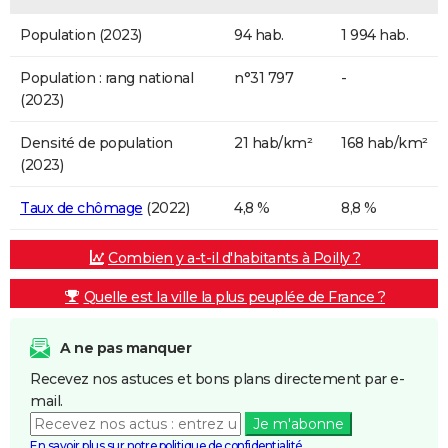
Population (2023)
94 hab.
1 994 hab.
Population : rang national
n°31 797
-
(2023)
Densité de population
21 hab/km²
168 hab/km²
(2023)
Taux de chômage
(2022)
4,8 %
8,8 %
Combien y a-t-il d'habitants à Poilly ?
Quelle est la ville la plus peuplée de France ?
A ne pas manquer
Recevez nos astuces et bons plans directement par e-
mail.
Je m'abonne
En savoir plus sur notre politique de confidentialité