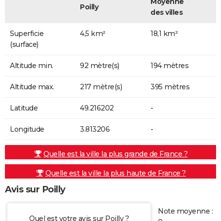
Moyenne
Poilly
des villes
Superficie
4,5 km²
18,1 km²
(surface)
Altitude min.
92 mètre(s)
194 mètres
Altitude max.
217 mètre(s)
395 mètres
Latitude
49.216202
-
Longitude
3.813206
-
Quelle est la ville la plus grande de France ?
Quelle est la ville la plus haute de France ?
Avis sur Poilly
Note moyenne :
Quel est votre avis sur Poilly ?