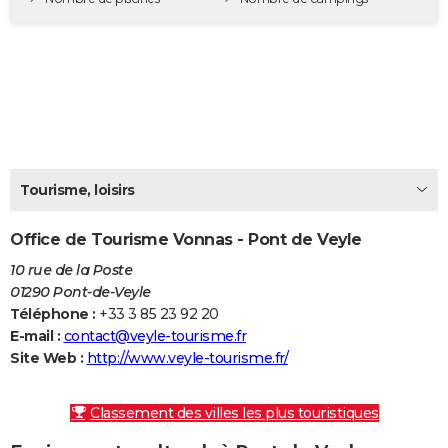
City break
Voyage de noces
Climat
Destinations
Voyage nature
Forum
+
PHOTO
GUIDES D'ACHAT
BONS PLANS
CARTE DE VOEUX
Carte Bonne année
Carte Pâques
Carte de Noël
Carte Saint-Valentin
Carte d'anniversaire
DICTIONNAIRE
Tourisme, loisirs
Biographies
Expressions
Dictionnaire
Citations
Proverbes
PROGRAMME TV
Office de Tourisme Vonnas - Pont de Veyle
COPAINS D'AVANT
10 rue de la Poste
01290 Pont-de-Veyle
Se connecter
Collèges
Universités
Service militaire
S'inscrire
Lycées
Primaires
Entreprises
Avis de recherche
AVIS DE DÉCÈS
Téléphone :
+33 3 85 23 92 20
E-mail :
contact@veyle-tourisme.fr
FORUM
Site Web :
http://www.veyle-tourisme.fr/
Lifestyle
Sport
Television
Cinema
Bricolage
Culture
Auto
Voyage
Classement des villes les plus touristiques