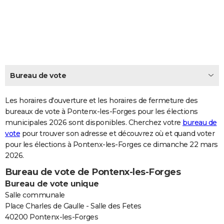
City break
Voyage de noces
Climat
Destinations
Voyage nature
Forum
+
PHOTO
GUIDES D'ACHAT
BONS PLANS
CARTE DE VOEUX
Bureau de vote
Carte Bonne année
Carte Pâques
Carte de Noël
Carte Saint-Valentin
Carte d'anniversaire
DICTIONNAIRE
Les horaires d'ouverture et les horaires de fermeture des
Biographies
Expressions
bureaux de vote à Pontenx-les-Forges pour les élections
Dictionnaire
Citations
Proverbes
PROGRAMME TV
municipales 2026 sont disponibles. Cherchez votre
bureau de
vote
pour trouver son adresse et découvrez où et quand voter
COPAINS D'AVANT
pour les élections à Pontenx-les-Forges ce dimanche 22 mars
Se connecter
Collèges
Universités
Service militaire
S'inscrire
Lycées
Primaires
Entreprises
Avis de recherche
AVIS DE DÉCÈS
2026.
Bureau de vote de Pontenx-les-Forges
FORUM
Bureau de vote unique
Lifestyle
Sport
Television
Cinema
Bricolage
Culture
Auto
Voyage
Salle communale
Place Charles de Gaulle - Salle des Fetes
40200 Pontenx-les-Forges