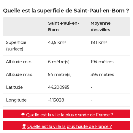
Quelle est la superficie de Saint-Paul-en-Born ?
Saint-Paul-en-
Moyenne
Born
des villes
Superficie
43,5 km²
18,1 km²
(surface)
Altitude min.
6 mètre(s)
194 mètres
Altitude max.
54 mètre(s)
395 mètres
Latitude
44.200995
-
Longitude
-1.15028
-
Quelle est la ville la plus grande de France ?
Quelle est la ville la plus haute de France ?