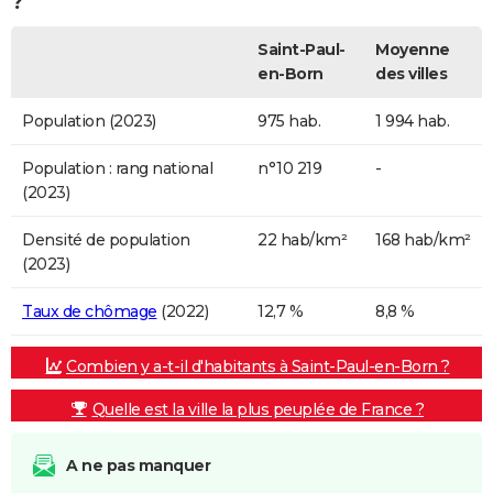
?
Saint-Paul-
Moyenne
en-Born
des villes
Population (2023)
975 hab.
1 994 hab.
Population : rang national
n°10 219
-
(2023)
Densité de population
22 hab/km²
168 hab/km²
(2023)
Taux de chômage
(2022)
12,7 %
8,8 %
Combien y a-t-il d'habitants à Saint-Paul-en-Born ?
Quelle est la ville la plus peuplée de France ?
A ne pas manquer